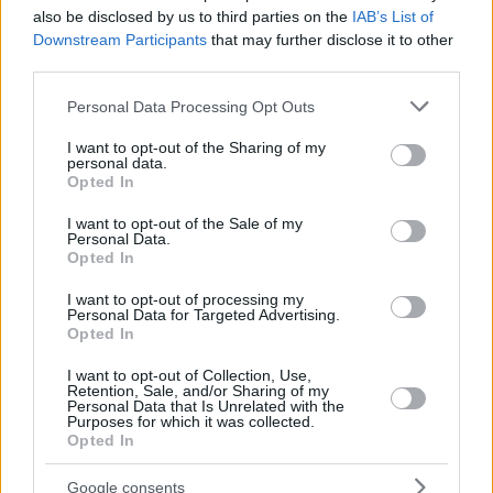
Έλεγχος αιμορραγικών εστιών
also be disclosed by us to third parties on the
IAB’s List of
Αποκατάσταση της ισορροπίας των υγρών του
Downstream Participants
that may further disclose it to other
σώματος
third parties.
Για αναζήτηση γιατρών σε ειδικότητες σχετικές με το
Please note that this website/app uses one or more Google
Personal Data Processing Opt Outs
σύμπτωμα από το Vrisko.gr
Αιματολόγος
,
Παθολόγος
services and may gather and store information including but
not limited to your visit or usage behaviour. You may click to
I want to opt-out of the Sharing of my
Δείτε όλα τα συμπτώματα και τις παθήσεις στην
personal data.
εγκυκλοπαίδεια υγείας του vrisko
grant or deny consent to Google and its third-party tags to
Opted In
use your data for below specified purposes in below Google
consent section.
I want to opt-out of the Sale of my
Personal Data.
Opted In
I want to opt-out of processing my
Personal Data for Targeted Advertising.
(
0
Αξιολογήσεις)
Opted In
I want to opt-out of Collection, Use,
Retention, Sale, and/or Sharing of my
Personal Data that Is Unrelated with the
Purposes for which it was collected.
Opted In
Google consents