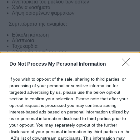
Ανεπάρκεια του μυελού των οστών
Χρόνια νοσήματα
Λήψη ορισμένων φαρμάκων
Συμπτώματα της αναιμίας:
Εύκολη κόπωση
Δύσπνοια
Ταχυκαρδία
Αδυναμία συγκέντρωσης
Τάσεις λιποθυμίας
Do Not Process My Personal Information
Τα άτομα με αναιμία παρουσιάζουν κατάσταση κατά την
οποία η συνολική μάζα των ερυθρών αιμοσφαιρίων
If you wish to opt-out of the sale, sharing to third parties, or
τους είναι μικρότερη από την φυσιολογική. Είναι η
processing of your personal or sensitive information for
συχνότερη αιτία που προκαλεί χαμηλό αιματοκρίτη και
targeted advertising by us, please use the below opt-out
όταν αυτός φτάσει κάτω από το 30 τότε έχουμε να
section to confirm your selection. Please note that after your
αντιμετωπίσουμε μια μέτρια έως σοβαρή αναιμία.
opt-out request is processed you may continue seeing
interest-based ads based on personal information utilized by
ΘΕΡΑΠΕΙΑ
us or personal information disclosed to third parties prior to
your opt-out. You may separately opt-out of the further
Αλλαγές στις διατροφικές συνήθειες
Αγωγή για υποκείμενη νόσο
disclosure of your personal information by third parties on the
Διακοπή ένοχων φαρμάκων
IAB’s list of downstream participants. This information may