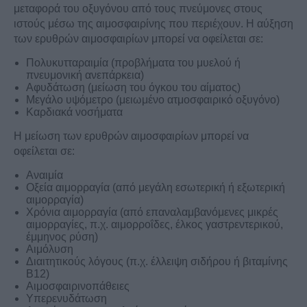
μεταφορά του οξυγόνου από τους πνεύμονες στους
ιστούς μέσω της αιμοσφαιρίνης που περιέχουν. Η αύξηση
των ερυθρών αιμοσφαιρίων μπορεί να οφείλεται σε:
Πολυκυτταραιμία (προβλήματα του μυελού ή
πνευμονική ανεπάρκεια)
Αφυδάτωση (μείωση του όγκου του αίματος)
Μεγάλο υψόμετρο (μειωμένο ατμοσφαιρικό οξυγόνο)
Καρδιακά νοσήματα
Η μείωση των ερυθρών αιμοσφαιρίων μπορεί να
οφείλεται σε:
Αναιμία
Οξεία αιμορραγία (από μεγάλη εσωτερική ή εξωτερική
αιμορραγία)
Χρόνια αιμορραγία (από επαναλαμβανόμενες μικρές
αιμορραγίες, π.χ. αιμορροΐδες, έλκος γαστρεντερικού,
έμμηνος ρύση)
Αιμόλυση
Διαιτητικούς λόγους (π.χ. έλλειψη σιδήρου ή βιταμίνης
Β12)
Αιμοσφαιρινοπάθειες
Υπερενυδάτωση