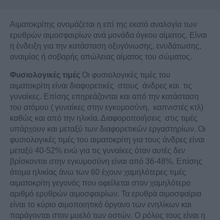
Αιματοκρίτης ονομάζεται η επί της εκατό αναλογία των
ερυθρών αιμοσφαιρίων ανά μονάδα όγκου αίματος. Είναι
η ένδειξη για την κατάσταση οξυγόνωσης, ενυδάτωσης,
αναιμίας ή σοβαρής απώλειας αίματος του σώματος.
Φυσιολογικές τιμές
Οι φυσιολογικές τιμές του
αιματοκρίτη είναι διαφορετικές στους άνδρες και τις
γυναίκες. Επίσης επηρεάζονται και από την κατάσταση
του ατόμου ( γυναίκες στην εγκυμοσύνη, καπνιστές κτλ)
καθώς και από την ηλικία. Διαφοροποιήσεις στις τιμές
υπάρχουν και μεταξύ των διαφορετικών εργαστηρίων. Οι
φυσιολογικές τιμές του αιματοκρίτη για τους άνδρες είναι
μεταξύ 40-52% ενώ για τις γυναίκες όταν αυτές δεν
βρίσκονται στην εγκυμοσύνη είναι από 36-48%. Επίσης
άτομα ηλικίας άνω των 60 έχουν χαμηλότερες τιμές
αιματοκρίτη γεγονός που οφείλεται στον χαμηλότερο
αριθμό ερυθρών αιμοσφαιρίων. Τα ερυθρά αιμοσφαίρια
είναι το κύριο αιμοποιητικό όργανο των ενηλίκων και
παράγονται στον μυελό των οστών. Ο ρόλος τους είναι η