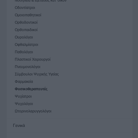
Νοσηλεία & εξετάσεις κατ' οίκον
Οδοντίατροι
Ομοιοπαθητικοί
Ορθοδοντικοί
Ορθοπαιδικοί
Ουρολόγοι
Οφθαλμίατροι
Παθολόγοι
Πλαστικοί Χειρουργοί
Πνευμονολόγοι
Σύμβουλοι Ψυχικής Υγείας
Φαρμακεία
Φυσικοθεραπευτές
Ψυχίατροι
Ψυχολόγοι
Ωτορινολαρυγγολόγοι
Γενικά