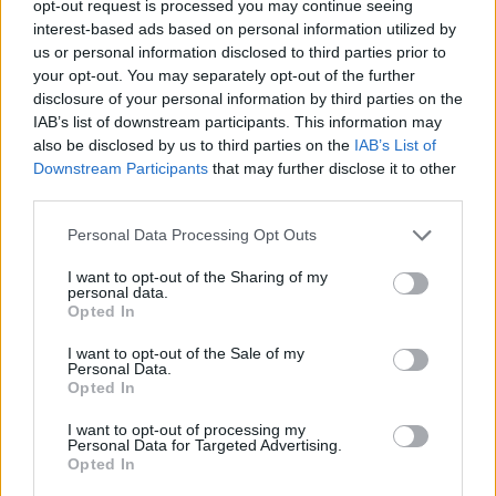
opt-out request is processed you may continue seeing
interest-based ads based on personal information utilized by
us or personal information disclosed to third parties prior to
your opt-out. You may separately opt-out of the further
disclosure of your personal information by third parties on the
IAB’s list of downstream participants. This information may
also be disclosed by us to third parties on the
IAB’s List of
Downstream Participants
that may further disclose it to other
third parties.
Please note that this website/app uses one or more Google
Personal Data Processing Opt Outs
services and may gather and store information including but
not limited to your visit or usage behaviour. You may click to
I want to opt-out of the Sharing of my
personal data.
grant or deny consent to Google and its third-party tags to
Opted In
use your data for below specified purposes in below Google
ΦΥΣΙΚΟΘΕΡΑΠΕΥΤΕΣ
consent section.
Τα αίτια και τα συμπτώματα των αθλητικών
I want to opt-out of the Sale of my
Personal Data.
κακώσεων
Opted In
29 Ιαν 2016
I want to opt-out of processing my
Personal Data for Targeted Advertising.
Opted In