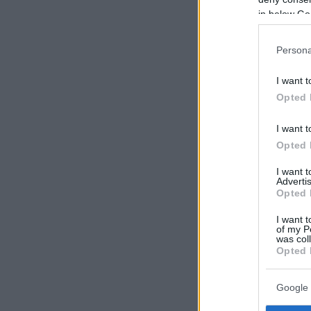
in below Go
Persona
I want t
Opted 
I want t
Opted 
I want 
Advertis
Opted 
I want t
of my P
was col
Opted 
Google 