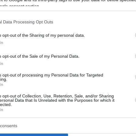
ogle consent section.
Εργα
l Data Processing Opt Outs
Ομορ
o opt-out of the Sharing of my personal data.
Σπίτι
In
Συμβ
o opt-out of the Sale of my Personal Data.
In
Τουρ
to opt-out of processing my Personal Data for Targeted
ing.
In
Σχε
o opt-out of Collection, Use, Retention, Sale, and/or Sharing
ersonal Data that Is Unrelated with the Purposes for which it
Οφ
lected.
In
Οφ
consents
Οφθ