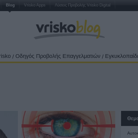
Blog
Vrisko Apps
Λύσεις Προβολής Vrisko Digital
risko
Οδηγός Προβολής Επαγγελματιών
Εγκυκλοπαίδε
/
/
Θεμ
Αυτο