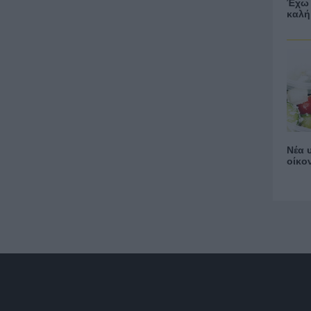
Έχω 
καλή
Νέα 
οίκο