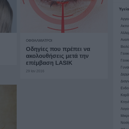
Υγεί
Αγγε
Ακτιν
Αλλε
Αναπ
ΟΦΘΑΛΜΙΑΤΡΟΙ
Βιολ
Οδηγίες που πρέπει να
Γενικ
ακολουθήσεις μετά την
Γενικ
επέμβαση LASIK
Γυνα
29 Ιαν 2016
Δερμ
Διαγ
Ενδο
Καρδ
Κτην
Λογο
Μικρ
Νοσηλ