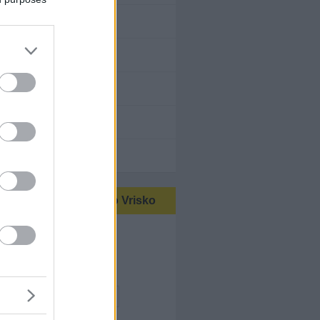
σία
φιά & Αθλητισμός
ουλευτικές Υπηρεσίες
ισμός
τικές αναζητήσεις στο Vrisko
θαλμίατροι
θαλμίατροι ΕΟΠΥΥ
αλμολογικές Κλινικές