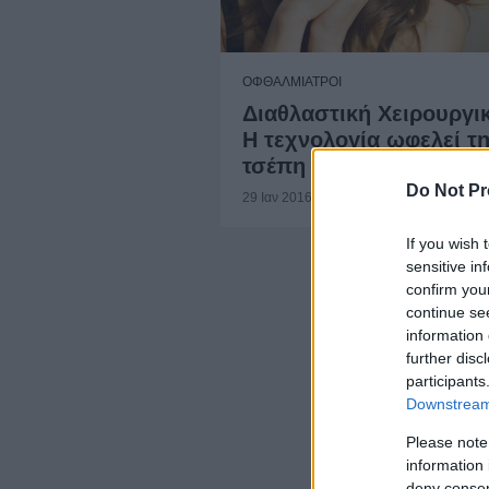
ΟΦΘΑΛΜΙΑΤΡΟΙ
Διαθλαστική Χειρουργι
Η τεχνολογία ωφελεί τ
τσέπη σου ...
Do Not Pr
29 Ιαν 2016
If you wish 
sensitive in
confirm you
continue se
information 
further disc
participants
Downstream 
Please note
information 
deny consent