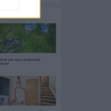
οφιλή Άρθρα
άντα για τους ανιχνευτές
λλων!