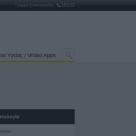
18333
Γραμμή Επικοινωνίας
ια Υγείας
Vrisko Apps
/
ατολογία
κίνητο