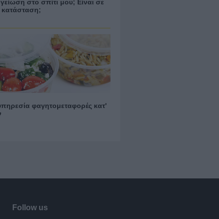
γείωση στο σπίτι μου; Είναι σε
 κατάσταση;
υπηρεσία φαγητομεταφορές κατ'
ν
Follow us