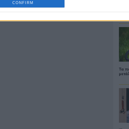
CONFIRM
Δημ
Τα π
μετά