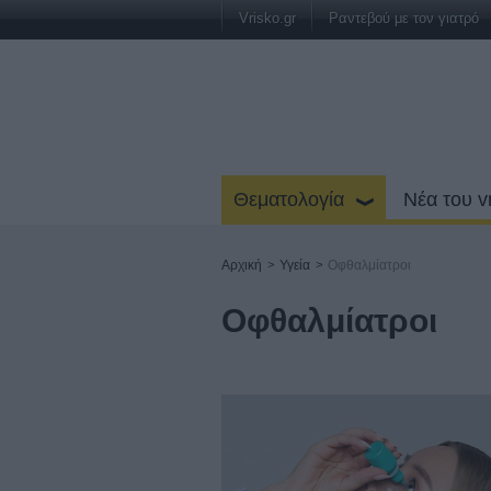
Vrisko.gr
Ραντεβού με τον γιατρό
Θεματολογία
Νέα του v
Αρχική
>
Υγεία
>
Οφθαλμίατροι
Οφθαλμίατροι