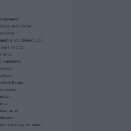
α
ιοχειρουργοί
ολόγοι - Ραδιολόγοι
ργιολόγοι
ηρικά & Ορθοπαιδικά Είδη
ογικά Προϊόντα
οί Ιατροί
οί Χειρουργοί
ικολόγοι
ατολόγοι
νωστικά Κέντρα
κρινολόγοι
ιολόγοι
ίατροι
θεραπευτές
οβιολόγοι
εία & εξετάσεις κατ' οίκον