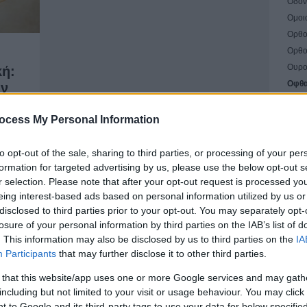
Οδον
Ομοι
Ορθο
Ορθο
Ουρο
κή:
Οφθα
ην
Παθο
Πλασ
ocess My Personal Information
Πνευ
Σύμβ
to opt-out of the sale, sharing to third parties, or processing of your per
Φαρμ
formation for targeted advertising by us, please use the below opt-out s
r selection. Please note that after your opt-out request is processed y
Φυσι
eing interest-based ads based on personal information utilized by us or
Ψυχί
disclosed to third parties prior to your opt-out. You may separately opt-
Ψυχο
losure of your personal information by third parties on the IAB’s list of
Ωτορ
. This information may also be disclosed by us to third parties on the
IA
Participants
that may further disclose it to other third parties.
Γενικ
 that this website/app uses one or more Google services and may gath
including but not limited to your visit or usage behaviour. You may click 
Διασ
 to Google and its third-party tags to use your data for below specifi