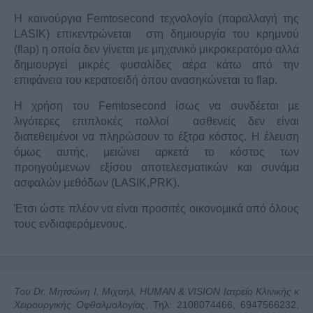
Η καινούργια Femtosecond τεχνολογία (παραλλαγή της
LASIK) επικεντρώνεται στη δημιουργία του κρημνού
(flap) η οποία δεν γίνεται με μηχανικό μικροκερατόμο αλλά
δημιουργεί μικρές φυσαλίδες αέρα κάτω από την
επιφάνεια του κερατοειδή όπου ανασηκώνεται το flap.
Η χρήση του Femtosecond ίσως να συνδέεται με
λιγότερες επιπλοκές πολλοί ασθενείς δεν είναι
διατεθειμένοι να πληρώσουν το έξτρα κόστος. Η έλευση
όμως αυτής, μειώνει αρκετά το κόστος των
προηγούμενων εξίσου αποτελεσματικών και συνάμα
ασφαλών μεθόδων (LASIK,PRK).
Έτσι ώστε πλέον να είναι προσιτές οικονομικά από όλους
τους ενδιαφερόμενους.
Του Dr. Μητσώνη Ι. Μιχαήλ, HUMAN & VISION Ιατρείο Κλινικής κ
Χειρουργικής Οφθαλμολογίας
, Τηλ: 2108074466, 6947566232,