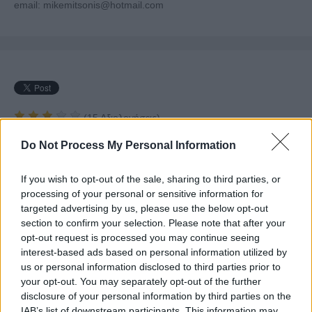
email: mikemitsonis@hotmail.com
(
15
Αξιολογήσεις)
Do Not Process My Personal Information
Θεματολογία
If you wish to opt-out of the sale, sharing to third parties, or
processing of your personal or sensitive information for
Αυτοκίνητο
targeted advertising by us, please use the below opt-out
section to confirm your selection. Please note that after your
Υγεία
opt-out request is processed you may continue seeing
interest-based ads based on personal information utilized by
Αγγειοχειρουργοί
us or personal information disclosed to third parties prior to
Ακτινολόγοι - Ραδιολόγοι
your opt-out. You may separately opt-out of the further
Αλλεργιολόγοι
disclosure of your personal information by third parties on the
Αναπηρικά & Ορθοπαιδικά Είδη
IAB’s list of downstream participants. This information may