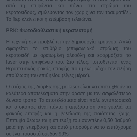
από τη επιφάνεια και πάνω στο στρώμα του
κερατοειδούς, σμιλεύοντας τον χωρίς να τον τραυματίζει.
Το flap κλείνει και η επέμβαση τελειώνει.
PRK: Φωτοδιαθλαστική κερατεκτομή
Η τεχνική δεν προβλέπει την δημιουργία κρημνού. Απλά
αφαιρείται το επιθήλιο (επιφανειακό στρώμα) του
κερατοειδή με αραιωμένη αλκοόλη και εφαρμόζεται το
laser στην επιφάνειά του. Στο τέλος, τοποθετείται ένας
θεραπευτικός φακός επαφής που μένει μέχρι την πλήρη
επούλωση του επιθηλίου (λίγες μέρες).
Ο στόχος της διόρθωσης με laser είναι να επιτευχθούν τα
καλύτερα αποτελέσματα στην όραση με τον ασφαλέστερο
δυνατό τρόπο. Τα αποτελέσματα είναι πολύ εντυπωσιακά
και ο σκοπός είναι πάντα η απεξάρτηση από γυαλιά και
φακούς επαφής και η βελτίωση της ποιότητας ζωής.
Επιτυχία θεωρείται η επίτευξη του συν/πλην 0,50 βαθμού
μετά την επέμβαση και αυτό μπορούμε να το επιτύχουμε
σε ένα ποσοστό σχεδόν 99%