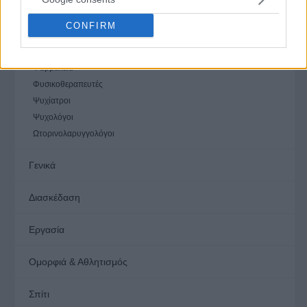
Παθολόγοι
Πλαστικοί Χειρουργοί
CONFIRM
Πνευμονολόγοι
Σύμβουλοι Ψυχικής Υγείας
Φαρμακεία
Φυσικοθεραπευτές
Ψυχίατροι
Ψυχολόγοι
Ωτορινολαρυγγολόγοι
Γενικά
Διασκέδαση
Εργασία
Ομορφιά & Αθλητισμός
Σπίτι