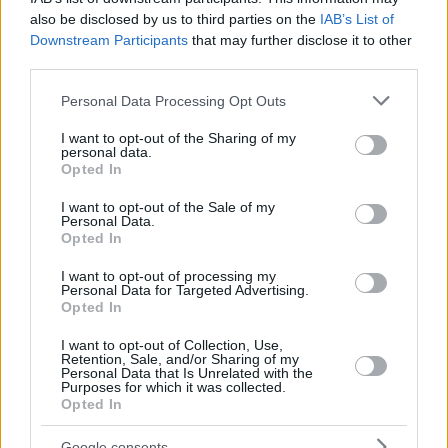
also be disclosed by us to third parties on the
IAB’s List of
Βιολογικά Προϊόντα
Downstream Participants
that may further disclose it to other
Γενικοί Ιατροί
third parties.
Γενικοί Χειρουργοί
Γυναικολόγοι
Please note that this website/app uses one or more Google
Personal Data Processing Opt Outs
Δερματολόγοι
services and may gather and store information including but
not limited to your visit or usage behaviour. You may click to
I want to opt-out of the Sharing of my
Διαγνωστικά Κέντρα
personal data.
grant or deny consent to Google and its third-party tags to
Ενδοκρινολόγοι
Opted In
use your data for below specified purposes in below Google
Καρδιολόγοι
consent section.
I want to opt-out of the Sale of my
Κτηνίατροι
Personal Data.
Λογοθεραπευτές
Opted In
Μικροβιολόγοι
I want to opt-out of processing my
Νοσηλεία & εξετάσεις κατ' οίκον
Personal Data for Targeted Advertising.
Opted In
Οδοντίατροι
Ομοιοπαθητικοί
I want to opt-out of Collection, Use,
Ορθοδοντικοί
Retention, Sale, and/or Sharing of my
Personal Data that Is Unrelated with the
Ορθοπαιδικοί
Purposes for which it was collected.
Opted In
Ουρολόγοι
Οφθαλμίατροι
Google consents