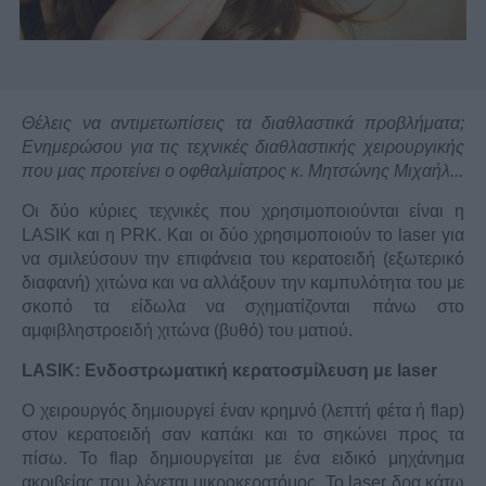
Θέλεις να αντιμετωπίσεις τα διαθλαστικά προβλήματα;
Ενημερώσου για τις τεχνικές διαθλαστικής χειρουργικής
που μας προτείνει ο οφθαλμίατρος κ. Μητσώνης Μιχαήλ...
Οι δύο κύριες τεχνικές που χρησιμοποιούνται είναι η
LASIK και η PRK. Και οι δύο χρησιμοποιούν το laser για
να σμιλεύσουν την επιφάνεια του κερατοειδή (εξωτερικό
διαφανή) χιτώνα και να αλλάξουν την καμπυλότητα του με
σκοπό τα είδωλα να σχηματίζονται πάνω στο
αμφιβληστροειδή χιτώνα (βυθό) του ματιού.
LASIK: Ενδοστρωματική κερατοσμίλευση με laser
O χειρουργός δημιουργεί έναν κρημνό (λεπτή φέτα ή flap)
στον κερατοειδή σαν καπάκι και το σηκώνει προς τα
πίσω. Το flap δημιουργείται με ένα ειδικό μηχάνημα
ακριβείας που λέγεται μικροκερατόμος. Το laser δρα κάτω