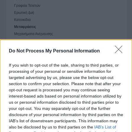
Γραφεία Τελετών
Ερωτική ζωή
Κατοικίδια
Μεταφράσεις
Μηχανήματα Ανίχνευσης
Οπτικά
Υπηρεσίες B2B
Do Not Process My Personal Information
Ψύκτες & Φίλτρα νερού
Courier - Ταχυμεταφορές
If you wish to opt-out of the sale, sharing to third parties, or
processing of your personal or sensitive information for
Διασκέδαση
targeted advertising by us, please use the below opt-out
section to confirm your selection. Please note that after your
Εργασία
opt-out request is processed you may continue seeing
interest-based ads based on personal information utilized by
us or personal information disclosed to third parties prior to
Ομορφιά & Αθλητισμός
your opt-out. You may separately opt-out of the further
disclosure of your personal information by third parties on the
Σπίτι
IAB’s list of downstream participants. This information may
also be disclosed by us to third parties on the
IAB’s List of
Συμβουλευτικές Υπηρεσίες