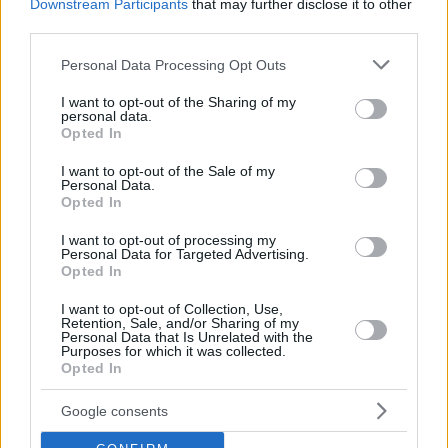
Downstream Participants
that may further disclose it to other
third parties.
Τουρισμός
Please note that this website/app uses one or more Google
Personal Data Processing Opt Outs
services and may gather and store information including but
not limited to your visit or usage behaviour. You may click to
I want to opt-out of the Sharing of my
Σχετικές αναζητήσεις στο Vrisko
personal data.
grant or deny consent to Google and its third-party tags to
Opted In
use your data for below specified purposes in below Google
Μεταφράσεις
consent section.
I want to opt-out of the Sale of my
Personal Data.
Opted In
I want to opt-out of processing my
Personal Data for Targeted Advertising.
Δημοφιλή Άρθρα
Opted In
I want to opt-out of Collection, Use,
Retention, Sale, and/or Sharing of my
Personal Data that Is Unrelated with the
Purposes for which it was collected.
Opted In
Google consents