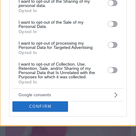
not limited to your visit or usage behaviour. You may click to
I want to opt-out of the Sharing of my
personal data.
grant or deny consent to Google and its third-party tags to
Opted In
use your data for below specified purposes in below Google
consent section.
I want to opt-out of the Sale of my
Personal Data.
Opted In
I want to opt-out of processing my
Personal Data for Targeted Advertising.
Opted In
I want to opt-out of Collection, Use,
Retention, Sale, and/or Sharing of my
Personal Data that Is Unrelated with the
Purposes for which it was collected.
Opted In
ΤΑ ΝΕΑ ΤΟΥ VRISKO.GR
Το Vrisko.gr στηρίζει τη δράση τoυ Μake-A-Wish
Google consents
(Κάνε-Μια-Ευχή Ελλάδος)
07 Νοε 2013
CONFIRM