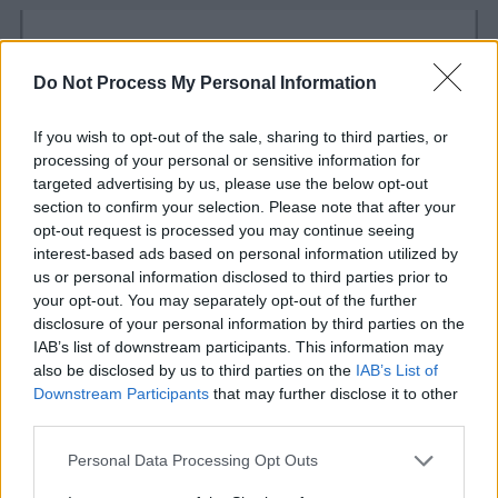
Do Not Process My Personal Information
If you wish to opt-out of the sale, sharing to third parties, or
processing of your personal or sensitive information for
targeted advertising by us, please use the below opt-out
section to confirm your selection. Please note that after your
opt-out request is processed you may continue seeing
interest-based ads based on personal information utilized by
us or personal information disclosed to third parties prior to
your opt-out. You may separately opt-out of the further
disclosure of your personal information by third parties on the
ΤΑ ΝΕΑ ΤΟΥ VRISKO.GR
IAB’s list of downstream participants. This information may
also be disclosed by us to third parties on the
IAB’s List of
Σε πλήρη λειτουργία η νέα Μέτρηση στο
Downstream Participants
that may further disclose it to other
Ίντερνετ από την ΕΝΕΔ
third parties.
08 Απρ 2014
Please note that this website/app uses one or more Google
Personal Data Processing Opt Outs
services and may gather and store information including but