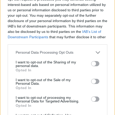
interest-based ads based on personal information utilized by
Αντιπρόεδρος Δ.Σ. Ένωσης Εκδοτών Διαδικτύου
us or personal information disclosed to third parties prior to
(ΕΝ.Ε.Δ), Εκδότης/Διευθύνων Σύμβουλος Δέσμη
your opt-out. You may separately opt-out of the further
Εκδοτική και Ιωάννης Οικονομάκης Δικηγόρος
LLM
,
disclosure of your personal information by third parties on the
Νομικός Σύμβουλος Ένωσης Εκδοτών Διαδικτύου
IAB’s list of downstream participants. This information may
(ΕΝ.Ε.Δ).
also be disclosed by us to third parties on the
IAB’s List of
Downstream Participants
that may further disclose it to other
Στην Ημερίδα παρευρέθησαν στελέχη από τον χώρο του
third parties.
online publishing, σύμβουλοι επιχειρήσεων, νομικοί,
εξειδικευμένοι επί του GDPR επαγγελματίες καθώς και
Please note that this website/app uses one or more Google
Personal Data Processing Opt Outs
στελέχη του χώρου της διαφήμισης.
services and may gather and store information including but
not limited to your visit or usage behaviour. You may click to
I want to opt-out of the Sharing of my
personal data.
grant or deny consent to Google and its third-party tags to
Opted In
use your data for below specified purposes in below Google
consent section.
I want to opt-out of the Sale of my
Personal Data.
Opted In
I want to opt-out of processing my
Personal Data for Targeted Advertising.
Opted In
(
1
Αξιολογήσεις)