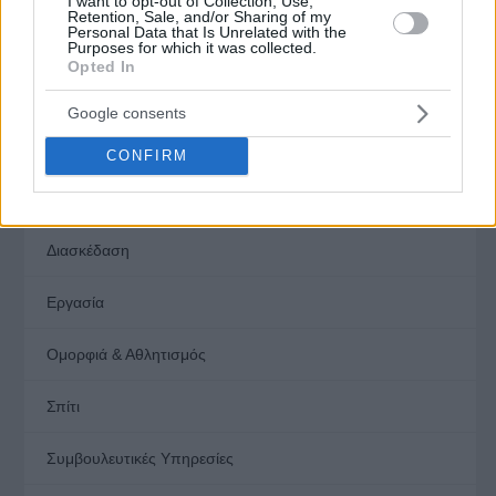
I want to opt-out of Collection, Use,
Retention, Sale, and/or Sharing of my
Personal Data that Is Unrelated with the
Θεματολογία
Purposes for which it was collected.
Opted In
Αυτοκίνητο
Google consents
Υγεία
CONFIRM
Γενικά
Διασκέδαση
Εργασία
Ομορφιά & Αθλητισμός
Σπίτι
Συμβουλευτικές Υπηρεσίες