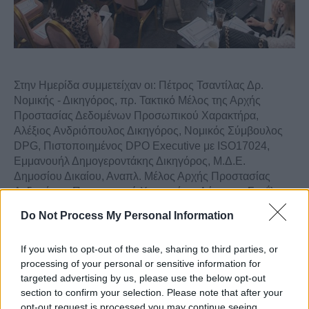
Στην Ημερίδα συμμετείχαν οι: Πέτρος Τσαντίλας Δρ.
Νομικής - Δικηγόρος, πρ. Τακτικό Μέλος της Αρχής
Προστασίας Δεδομένων Προσωπικού Χαρακτήρα,
Αλέξιος Ανδριόπουλος Δικηγόρος, Νομικός Σύμβουλος
DPG
, Πιστοποιημένος
DPO
Executive
με
ISO
17024,
Εμμανουήλ Δημογεροντάκης Δικηγόρος, Μ.Δ.Ε.
Δημοσίου Δικαίου, Αναπλ. Μέλος Αρχής Προστασίας
Δεδομένων Προσωπικού Χαρακτήρα, Λάμπρος Σμαΐλης
Δικηγόρος, Νομικός Σύμβουλος
Data
Cocoon
Do Not Process My Personal Information
Προσωπικά δεδομένα και ελευθερία της έκφρασης,
Ιωάννης Οικονομάκης Δικηγόρος
LLM
, Νομικός
If you wish to opt-out of the sale, sharing to third parties, or
Σύμβουλος Ένωσης Εκδοτών Διαδικτύου (ΕΝ.Ε.Δ)
processing of your personal or sensitive information for
GDPR
και μέτρηση διαδικτυακής επισκεψιμότητας,
targeted advertising by us, please use the below opt-out
Ιωάννης Ζευγολατάκος
Senior
Manager
WiseData
.
section to confirm your selection. Please note that after your
opt-out request is processed you may continue seeing
Την συζήτηση συντόνισαν οι Δημήτριος Ηλιόπουλος