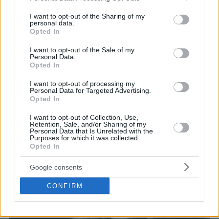
services and may gather and store information including but
not limited to your visit or usage behaviour. You may click to
I want to opt-out of the Sharing of my
personal data.
grant or deny consent to Google and its third-party tags to
Opted In
use your data for below specified purposes in below Google
consent section.
I want to opt-out of the Sale of my
Personal Data.
Opted In
I want to opt-out of processing my
Personal Data for Targeted Advertising.
Opted In
ΨΥΧΙΑΤΡΟΙ
I want to opt-out of Collection, Use,
Νέα θεραπεία κατά του αλκοολισμού
Retention, Sale, and/or Sharing of my
Personal Data that Is Unrelated with the
29 Ιαν 2016
Purposes for which it was collected.
Opted In
Google consents
CONFIRM