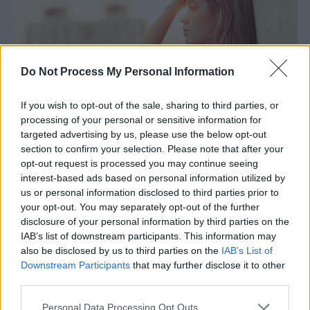
Do Not Process My Personal Information
If you wish to opt-out of the sale, sharing to third parties, or
processing of your personal or sensitive information for
targeted advertising by us, please use the below opt-out
section to confirm your selection. Please note that after your
ΨΥΧΙΑΤΡΟΙ
opt-out request is processed you may continue seeing
interest-based ads based on personal information utilized by
Τι είναι η Γνωσιακή Συμπεριφορική
us or personal information disclosed to third parties prior to
Ψυχοθεραπεία και σε ποιές καταστάσεις
ενδείκνυται;
your opt-out. You may separately opt-out of the further
disclosure of your personal information by third parties on the
29 Ιαν 2016
IAB’s list of downstream participants. This information may
also be disclosed by us to third parties on the
IAB’s List of
Downstream Participants
that may further disclose it to other
third parties.
Please note that this website/app uses one or more Google
Personal Data Processing Opt Outs