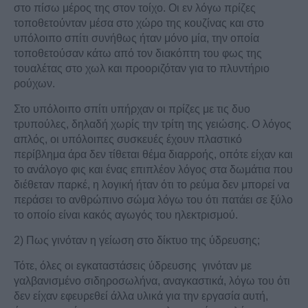
στο πίσω μέρος της στον τοίχο. Οι εν λόγω πρίζες
τοποθετούνταν μέσα στο χώρο της κουζίνας και στο
υπόλοιπο σπίτι συνήθως ήταν μόνο μία, την οποία
τοποθετούσαν κάτω από τον διακόπτη του φως της
τουαλέτας στο χωλ και προοριζόταν για το πλυντήριο
ρούχων.
Στο υπόλοιπο σπίτι υπήρχαν οι πρίζες με τις δυο
τρυπούλες, δηλαδή χωρίς την τρίτη της γειώσης. Ο λόγος
απλός, οι υπόλοιπες συσκευές έχουν πλαστικό
περίβλημα άρα δεν τίθεται θέμα διαρροής, οπότε είχαν και
το ανάλογο φις και ένας επιπλέον λόγος στα δωμάτια που
διέθεταν παρκέ, η λογική ήταν ότι το ρεύμα δεν μπορεί να
περάσει το ανθρώπινο σώμα λόγω του ότι πατάει σε ξύλο
το οποίο είναι κακός αγωγός του ηλεκτρισμού.
2) Πως γινόταν η γείωση στο δίκτυο της ύδρευσης;
Τότε, όλες οι εγκαταστάσεις ύδρευσης γινόταν με
γαλβανισμένο σιδηροσωλήνα, αναγκαστικά, λόγω του ότι
δεν είχαν εφευρεθεί άλλα υλικά για την εργασία αυτή,