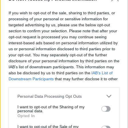
Η δεύτερη είναι να διαπιστωθεί
κατά την διενέργεια
επανελέγχου της εγκατάστασης την γνωστή Υ.Δ.Α.Η.Ε.
If you wish to opt-out of the sale, sharing to third parties, or
που ζητάει ο Δ.Ε.Δ.Δ.Η.Ε., από αδειούχο ηλεκτρολόγο.
processing of your personal or sensitive information for
Οπότε σε περίπτωση που η γείωση δεν υφίσταται
targeted advertising by us, please use the below opt-out
επιχειρούμε να την επαναφέρουμε
στην αρχική της
section to confirm your selection. Please note that after your
opt-out request is processed you may continue seeing
κατάσταση, δηλώνοντας όμως στον ιδιοκτήτη ότι αυτός ο
interest-based ads based on personal information utilized by
τρόπος γείωσης δεν είναι ο ενδεδειγμένος.
us or personal information disclosed to third parties prior to
Αν δεν είναι εφικτή η παραπάνω επισκευή, τότε
your opt-out. You may separately opt-out of the further
ακολουθούμε των νεότερο κανονισμό ο οποίος ισχύει για
disclosure of your personal information by third parties on the
κατοικίες κατασκευασμένες πριν το 2007 ο οποίος
IAB’s list of downstream participants. This information may
προβλέπει την εγκατάσταση με συγκεκριμένη διαδικασία
also be disclosed by us to third parties on the
IAB’s List of
Downstream Participants
that may further disclose it to other
τριών κατάλληλων χάλκινων ράβδων (γνωστό και ως
third parties.
τρίγωνο γειώσης) απευθείας στο έδαφος και αναχώρηση
καλωδίου το οποίο έχει τα ίδια ηλεκτρικά και τεχνικά
Please note that this website/app uses one or more Google
Personal Data Processing Opt Outs
χαρακτηριστικά με αυτό της παροχής ρεύματος από την
services and may gather and store information including but
Δ.Ε.Η. για την εκάστοτε παροχή του κάθε σπιτιού. Το
not limited to your visit or usage behaviour. You may click to
I want to opt-out of the Sharing of my
καλώδιο αυτό καταλήγει ατόφιο στον ηλεκτρικό πίνακα
personal data.
grant or deny consent to Google and its third-party tags to
Opted In
του σπιτιού όπου εκεί διακλαδίζεται με τις τοπικές
use your data for below specified purposes in below Google
αναχωρήσεις προς οποιοδήποτε ρευματοδότη ή σταθερή
consent section.
I want to opt-out of the Sale of my