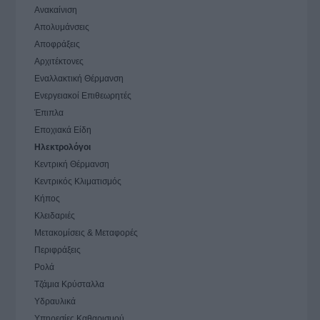
Ανακαίνιση
Απολυμάνσεις
Αποφράξεις
Αρχιτέκτονες
Εναλλακτική Θέρμανση
Ενεργειακοί Επιθεωρητές
Έπιπλα
Εποχιακά Είδη
Ηλεκτρολόγοι
Κεντρική Θέρμανση
Κεντρικός Κλιματισμός
Κήπος
Κλειδαριές
Μετακομίσεις & Μεταφορές
Περιφράξεις
Ρολά
Τζάμια Κρύσταλλα
Υδραυλικά
Υπηρεσίες Καθαρισμού