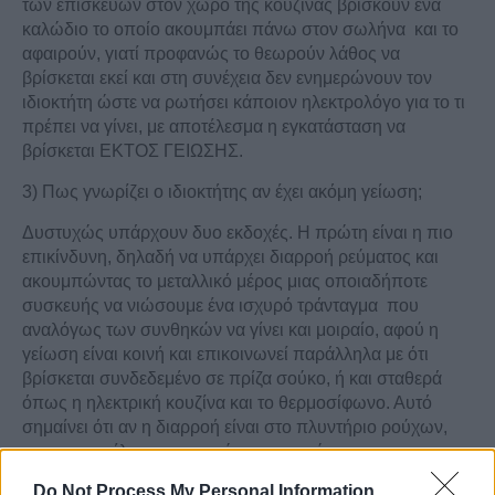
των επισκευών στον χώρο της κουζίνας βρίσκουν ένα
καλώδιο το οποίο ακουμπάει πάνω στον σωλήνα και το
αφαιρούν, γιατί προφανώς το θεωρούν λάθος να
βρίσκεται εκεί και στη συνέχεια δεν ενημερώνουν τον
ιδιοκτήτη ώστε να ρωτήσει κάποιον ηλεκτρολόγο για το τι
πρέπει να γίνει, με αποτέλεσμα η εγκατάσταση να
βρίσκεται ΕΚΤΟΣ ΓΕΙΩΣΗΣ.
3) Πως γνωρίζει ο ιδιοκτήτης αν έχει ακόμη γείωση;
Δυστυχώς υπάρχουν δυο εκδοχές. Η πρώτη είναι η πιο
επικίνδυνη, δηλαδή να υπάρχει διαρροή ρεύματος και
ακουμπώντας το μεταλλικό μέρος μιας οποιαδήποτε
συσκευής να νιώσουμε ένα ισχυρό τράνταγμα που
αναλόγως των συνθηκών να γίνει και μοιραίο, αφού η
γείωση είναι κοινή και επικοινωνεί παράλληλα με ότι
βρίσκεται συνδεδεμένο σε πρίζα σούκο, ή και σταθερά
όπως η ηλεκτρική κουζίνα και το θερμοσίφωνο. Αυτό
σημαίνει ότι αν η διαρροή είναι στο πλυντήριο ρούχων,
πχ, το αποτέλεσμα μπορούμε να το νιώσουμε και στην
ηλεκτρική κουζίνα, ψυγείο κλπ.
Do Not Process My Personal Information