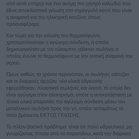
από αυτό υπήρχε και ένα ακόμη πιο χοντρό καλώδιο που
έδινε αποκλειστικά γείωση στο στρογγυλό κουτί που είναι
η αναμονή για την ηλεκτρική κουζίνα, όπως
προαναφέραμε.
Και τώρα για την γείωση του θερμοσίφωνα,
χρησιμοποιούταν η αγώγιμη σύνδεση, η οποία
δημιουργούταν με τον εύκαμπτο χάλκινο σωλήνα, ο
οποίος ένωνε το θερμοσίφωνο με την τοπική αναμονή του
νερού.
Όμως καθώς τα χρόνια περνούσαν, οι σωλήνες σάπιζαν
και οι διαρροές άρχιζαν, νέα υλικά ύδρευσης
εφευρέθηκαν, πλαστικοί σωλήνες και λοιπά, τα οποία δεν
είναι αγώγιμα στον ηλεκτρισμό, οπότε η αντικατάσταση με
τέτοια υλικά σταματάει την αγώγιμη σύνδεση μέσω του
μεταλλικού σωλήνα προς την γη, οπότε αυτομάτως το
σπίτι βρίσκεται ΕΚΤΟΣ ΓΕΙΩΣΗΣ.
Το πλέον βασικό πρόβλημα είναι ότι πολύ υδραυλικοί, μη
γνωρίζοντας τίποτα από τα παραπάνω, κατά την διάρκεια