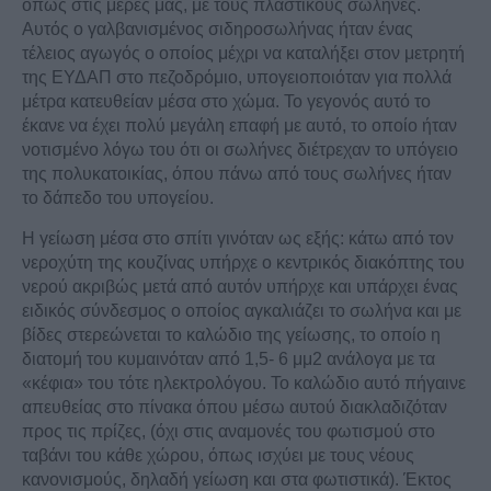
όπως στις μέρες μας, με τους πλαστικούς σωλήνες.
Αυτός ο γαλβανισμένος σιδηροσωλήνας ήταν ένας
τέλειος αγωγός ο οποίος μέχρι να καταλήξει στον μετρητή
της ΕΥΔΑΠ στο πεζοδρόμιο, υπογειοποιόταν για πολλά
μέτρα κατευθείαν μέσα στο χώμα. Το γεγονός αυτό το
έκανε να έχει πολύ μεγάλη επαφή με αυτό, το οποίο ήταν
νοτισμένο λόγω του ότι οι σωλήνες διέτρεχαν το υπόγειο
της πολυκατοικίας, όπου πάνω από τους σωλήνες ήταν
το δάπεδο του υπογείου.
Η γείωση μέσα στο σπίτι γινόταν ως εξής: κάτω από τον
νεροχύτη της κουζίνας υπήρχε ο κεντρικός διακόπτης του
νερού ακριβώς μετά από αυτόν υπήρχε και υπάρχει ένας
ειδικός σύνδεσμος ο οποίος αγκαλιάζει το σωλήνα και με
βίδες στερεώνεται το καλώδιο της γείωσης, το οποίο η
διατομή του κυμαινόταν από 1,5- 6 μμ2 ανάλογα με τα
«κέφια» του τότε ηλεκτρολόγου. Το καλώδιο αυτό πήγαινε
απευθείας στο πίνακα όπου μέσω αυτού διακλαδιζόταν
προς τις πρίζες, (όχι στις αναμονές του φωτισμού στο
ταβάνι του κάθε χώρου, όπως ισχύει με τους νέους
κανονισμούς, δηλαδή γείωση και στα φωτιστικά). Έκτος