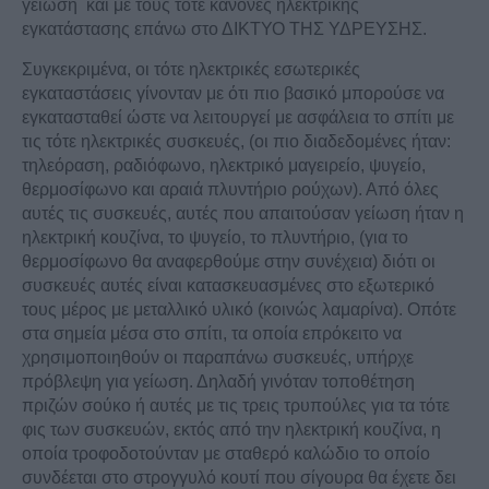
γείωση και με τους τότε κανόνες ηλεκτρικής
εγκατάστασης επάνω στο ΔΙΚΤΥΟ ΤΗΣ ΥΔΡΕΥΣΗΣ.
Συγκεκριμένα, οι τότε ηλεκτρικές εσωτερικές
εγκαταστάσεις γίνονταν με ότι πιο βασικό μπορούσε να
εγκατασταθεί ώστε να λειτουργεί με ασφάλεια το σπίτι με
τις τότε ηλεκτρικές συσκευές, (οι πιο διαδεδομένες ήταν:
τηλεόραση, ραδιόφωνο, ηλεκτρικό μαγειρείο, ψυγείο,
θερμοσίφωνο και αραιά πλυντήριο ρούχων). Από όλες
αυτές τις συσκευές, αυτές που απαιτούσαν γείωση ήταν η
ηλεκτρική κουζίνα, το ψυγείο, το πλυντήριο, (για το
θερμοσίφωνο θα αναφερθούμε στην συνέχεια) διότι οι
συσκευές αυτές είναι κατασκευασμένες στο εξωτερικό
τους μέρος με μεταλλικό υλικό (κοινώς λαμαρίνα). Οπότε
στα σημεία μέσα στο σπίτι, τα οποία επρόκειτο να
χρησιμοποιηθούν οι παραπάνω συσκευές, υπήρχε
πρόβλεψη για γείωση. Δηλαδή γινόταν τοποθέτηση
πριζών σούκο ή αυτές με τις τρεις τρυπούλες για τα τότε
φις των συσκευών, εκτός από την ηλεκτρική κουζίνα, η
οποία τροφοδοτούνταν με σταθερό καλώδιο το οποίο
συνδέεται στο στρογγυλό κουτί που σίγουρα θα έχετε δει