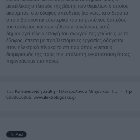
μεταλλικός οπλισμός της βάσης των θεμελίων ο οποίος
ακουμπάει στο έδαφος απευθείας (κοινώς, τα σιδερά τα
οποία βρίσκονται εσωτερικά του τσιμεντένιου δαπέδου
του υπόγειου και των κάθετων κολώνων), αυτό
δημιουργεί τέλεια επαφή του αγωγού της γειώσεις με το
έδαφος, έπειτα με προβλεπόμενες εργασίες οδηγείται
στον ηλεκτρικό πίνακα το σπιτιού όπου γίνεται ο
διαμερισμός της προς την υπόλοιπη εγκατάσταση όπως
περιγράψαμε πιο πάνω.
Του
Καπαγιαννίδη Στάθη - Ηλεκτρολόγου Μηχανικού Τ.Ε. - Τηλ
6938616866
,
www.ilektrologosks.gr