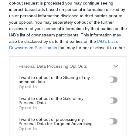
opt-out request is processed you may continue seeing
Γενικά
interest-based ads based on personal information utilized by
us or personal information disclosed to third parties prior to
your opt-out. You may separately opt-out of the further
Διασκέδαση
disclosure of your personal information by third parties on the
IAB’s list of downstream participants. This information may
Εργασία
also be disclosed by us to third parties on the
IAB’s List of
Downstream Participants
that may further disclose it to other
Ομορφιά & Αθλητισμός
third parties.
Please note that this website/app uses one or more Google
Σπίτι
Personal Data Processing Opt Outs
services and may gather and store information including but
not limited to your visit or usage behaviour. You may click to
I want to opt-out of the Sharing of my
Συμβουλευτικές Υπηρεσίες
personal data.
grant or deny consent to Google and its third-party tags to
Opted In
use your data for below specified purposes in below Google
Τουρισμός
consent section.
I want to opt-out of the Sale of my
Personal Data.
Opted In
Σχετικές αναζητήσεις στο Vrisko
I want to opt-out of processing my
Personal Data for Targeted Advertising.
Opted In
Ενοικιάσεις Αυτοκινήτων