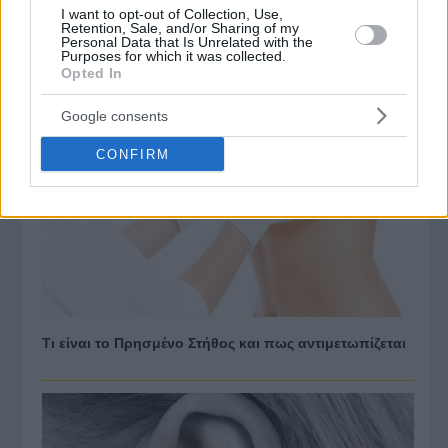
I want to opt-out of Collection, Use,
Ενοικιάσεις Αυτοκινήτων Πολυτελείας
Retention, Sale, and/or Sharing of my
Personal Data that Is Unrelated with the
Purposes for which it was collected.
Opted In
Δημοφιλή Άρθρα
Google consents
CONFIRM
Τι είναι το Πρησμένο Στήθος και πως αντιμετωπίζεται