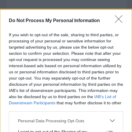
Ομορφιά & Αθλητισμός
Do Not Process My Personal Information
Σπίτι
If you wish to opt-out of the sale, sharing to third parties, or
Ανακαίνιση
processing of your personal or sensitive information for
Απολυμάνσεις
targeted advertising by us, please use the below opt-out
Αποφράξεις
section to confirm your selection. Please note that after your
Αρχιτέκτονες
opt-out request is processed you may continue seeing
Εναλλακτική Θέρμανση
interest-based ads based on personal information utilized by
Ενεργειακοί Επιθεωρητές
us or personal information disclosed to third parties prior to
your opt-out. You may separately opt-out of the further
Έπιπλα
disclosure of your personal information by third parties on the
Εποχιακά Είδη
IAB’s list of downstream participants. This information may
Ηλεκτρολόγοι
also be disclosed by us to third parties on the
IAB’s List of
Κεντρική Θέρμανση
Downstream Participants
that may further disclose it to other
Κεντρικός Κλιματισμός
third parties.
Κήπος
Please note that this website/app uses one or more Google
Personal Data Processing Opt Outs
Κλειδαριές
services and may gather and store information including but
Μετακομίσεις & Μεταφορές
not limited to your visit or usage behaviour. You may click to
I want to opt-out of the Sharing of my