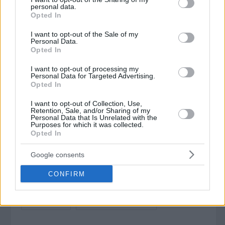
Περιφράξεις
personal data.
grant or deny consent to Google and its third-party tags to
Opted In
Ρολά
use your data for below specified purposes in below Google
Τζάμια Κρύσταλλα
consent section.
I want to opt-out of the Sale of my
Personal Data.
Υδραυλικά
Opted In
Υπηρεσίες Καθαρισμού
Χρώματα
I want to opt-out of processing my
Personal Data for Targeted Advertising.
Τζάκια
Opted In
Συμβουλευτικές Υπηρεσίες
I want to opt-out of Collection, Use,
Retention, Sale, and/or Sharing of my
Personal Data that Is Unrelated with the
Τουρισμός
Purposes for which it was collected.
Opted In
Google consents
Σχετικές αναζητήσεις στο Vrisko
CONFIRM
Επεξεργασία Γυαλιού
Είδη Υαλουργίας
Καθρέπτες
Τζάμια - Κρύσταλλα