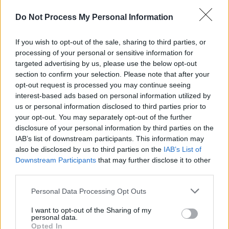
οστεοπόρωση, δεν υπάρχουν εγκεκριμένες θεραπευτικές
οδηγίες (evidence based medical guides). Σε αυτό
Do Not Process My Personal Information
συνδράμει και ο μικρός αριθμός περιστατικών που έχουν
αναφερθεί στη βιβλιογραφία. Συστήνεται η προφυλακτική
If you wish to opt-out of the sale, sharing to third parties, or
λήψη σκευασμάτων ασβεστίου και βιταμίνης D σε όλες τις
processing of your personal or sensitive information for
εγκύους. Επίσης συστήνεται η συμβουλευτική ή
targeted advertising by us, please use the below opt-out
διαγνωστική παρέμβαση του ορθοπεδικού σας σε
section to confirm your selection. Please note that after your
περίπτωση που βιώσετε έντονο και εμμένων άλγος στη
opt-out request is processed you may continue seeing
μέση σας ή ακόμα χειρότερα κάποιο εμφανές κλινικά
interest-based ads based on personal information utilized by
κάταγμα σε άλλο σημείο του σκελετού σας μετά τον
us or personal information disclosed to third parties prior to
τοκετό. Στις γυναίκες που τυχόν διαγνωστεί
your opt-out. You may separately opt-out of the further
disclosure of your personal information by third parties on the
οστεοπόρωση της κύησης ή της γαλουχίας συστήνεται η
IAB’s list of downstream participants. This information may
επίσκεψη σε ιατρό ειδικό με θέματα οστεοπόρωσης
also be disclosed by us to third parties on the
IAB’s List of
(
ορθοπεδικό
,
ενδοκρινολόγο
,
ρευματολόγο
) καθώς η
Downstream Participants
that may further disclose it to other
εξειδικευμένη θεραπευτική παρέμβαση χρήζει ιδιαίτερης
third parties.
ιατρικής εμπειρίας.
Please note that this website/app uses one or more Google
Personal Data Processing Opt Outs
services and may gather and store information including but
not limited to your visit or usage behaviour. You may click to
I want to opt-out of the Sharing of my
personal data.
grant or deny consent to Google and its third-party tags to
Του Νικόλαου Λασανιάνου, MD, PhD, MSc,Ορθοπαιδικός
Opted In