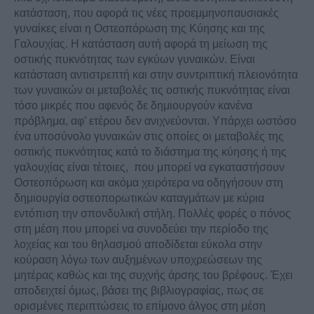
κατάσταση, που αφορά τις νέες προεμμηνοπαυσιακές
γυναίκες είναι η Οστεοπόρωση της Κύησης και της
Γαλουχίας. Η κατάσταση αυτή αφορά τη μείωση της
οστικής πυκνότητας των εγκύων γυναικών. Είναι
κατάσταση αντιστρεπτή και στην συντριπτική πλειονότητα
των γυναικών οι μεταβολές τις οστικής πυκνότητας είναι
τόσο μικρές που αφενός δε δημιουργούν κανένα
πρόβλημα, αφ’ ετέρου δεν ανιχνεύονται. Υπάρχει ωστόσο
ένα υποσύνολο γυναικών στις οποίες οι μεταβολές της
οστικής πυκνότητας κατά το διάστημα της κύησης ή της
γαλουχίας είναι τέτοιες, που μπορεί να εγκαταστήσουν
Οστεοπόρωση και ακόμα χειρότερα να οδηγήσουν στη
δημιουργία οστεοπορωτικών καταγμάτων με κύρια
εντόπιση την σπονδυλική στήλη. Πολλές φορές ο πόνος
στη μέση που μπορεί να συνοδεύει την περίοδο της
λοχείας και του θηλασμού αποδίδεται εύκολα στην
κούραση λόγω των αυξημένων υποχρεώσεων της
μητέρας καθώς και της συχνής άρσης του βρέφους. Έχει
αποδειχτεί όμως, βάσει της βιβλιογραφίας, πως σε
ορισμένες περιπτώσεις το επίμονο άλγος στη μέση