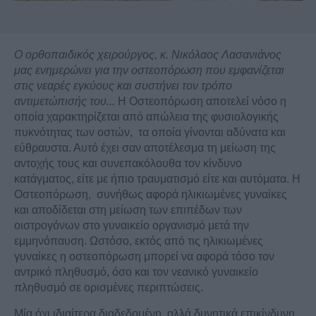
Ο ορθοπαιδικός χειρούργος, κ. Νικόλαος Λασανιάνος
μας ενημερώνει για την οστεοπόρωση που εμφανίζεται
στις νεαρές εγκύους και συστήνει τον τρόπο
αντιμετώπισής του...
Η Οστεοπόρωση αποτελεί νόσο η
οποία χαρακτηρίζεται από απώλεια της φυσιολογικής
πυκνότητας των οστών, τα οποία γίνονται αδύνατα και
εύθραυστα. Αυτό έχει σαν αποτέλεσμα τη μείωση της
αντοχής τους και συνεπακόλουθα τον κίνδυνο
κατάγματος, είτε με ήπιο τραυματισμό είτε και αυτόματα. Η
Οστεοπόρωση, συνήθως αφορά ηλικιωμένες γυναίκες
και αποδίδεται στη μείωση των επιπέδων των
οιστρογόνων στο γυναικείο οργανισμό μετά την
εμμηνόπαυση. Ωστόσο, εκτός από τις ηλικιωμένες
γυναίκες η οστεοπόρωση μπορεί να αφορά τόσο τον
αντρικό πληθυσμό, όσο και τον νεανικό γυναικείο
πληθυσμό σε ορισμένες περιπτώσεις.
Μία όχι ιδιαίτερα διαδεδομένη, αλλά δυνητικά επικίνδυνη