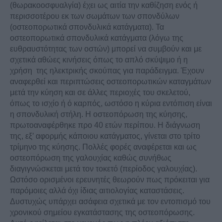
(θωρακοοσφυαλγία) έχει ως αιτία την καθίζηση ενός ή
περισσοτέρου εκ των σωμάτων των σπονδύλων
(οστεοπορωτικά σπονδυλικά κατάγματα). Τα
οστεοπορωτικά σπονδυλικά κατάγματα (λόγω της
ευθραυστότητας των οστών) μπορεί να συμβούν και με
σχετικά αθώες κινήσεις όπως το απλό σκύψιμο ή η
χρήση της ηλεκτρικής σκούπας για παράδειγμα. Έχουν
αναφερθεί και περιπτώσεις οστεοπορωτικών καταγμάτων
μετά την κύηση και σε άλλες περιοχές του σκελετού,
όπως το ισχίο ή ό καρπός, ωστόσο η κύρια εντόπιση είναι
η σπονδυλική στήλη. Η οστεοπόρωση της κύησης,
πρωτοαναφέρθηκε προ 40 ετών περίπου. Η διάγνωση
της, εξ’ αφορμής κάποιου κατάγματος, γίνεται στο τρίτο
τρίμηνο της κύησης. Πολλές φορές αναφέρεται και ως
οστεοπόρωση της γαλουχίας καθώς συνήθως
διαγιγνώσκεται μετά τον τοκετό (περίοδος γαλουχίας).
Ωστόσο ορισμένοι ερευνητές θεωρούν πως πρόκειται για
παρόμοιες αλλά όχι ίδιας αιτιολογίας καταστάσεις.
Δυστυχώς υπάρχει ασάφεια σχετικά με τον εντοπισμό του
χρονικού σημείου εγκατάστασης της οστεοπόρωσης.