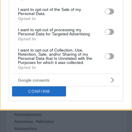
use your data for below specified purposes in below Google
Χειρουργός, Διδάκτωρ Πανεπιστημίου Αθηνών, τηλ: 2102828175,
Email: nikolaos@lasanianos.gr
consent section.
I want to opt-out of the Sale of my
Personal Data.
Opted In
I want to opt-out of processing my
Personal Data for Targeted Advertising.
Opted In
I want to opt-out of Collection, Use,
Retention, Sale, and/or Sharing of my
(
26
Αξιολογήσεις)
Personal Data that Is Unrelated with the
Purposes for which it was collected.
Opted In
Θεματολογία
Google consents
Αυτοκίνητο
CONFIRM
Υγεία
Αγγειοχειρουργοί
Ακτινολόγοι - Ραδιολόγοι
Αλλεργιολόγοι