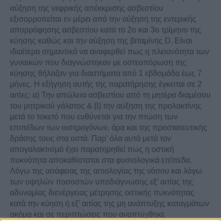
αύξηση της νεφρικής απέκκρισης ασβεστίου
εξισορροπείται εν μέρει από την αύξηση της εντερικής
απορρόφησης ασβεστίου κατά το 2ο και 3ο τρίμηνο της
κύησης καθώς και την αύξηση της βιταμίνης D. Είναι
ιδιαίτερα σημαντικό να αναφερθεί πως η πλειονότητα των
γυναικών που διαγνώστηκαν με οστεοπόρωση της
κύησης θήλαζαν για διαστήματα από 1 εβδομάδα έως 7
μήνες. Η εξήγηση αυτής της παρατήρησης έγκειται σε 2
αιτίες: α) Την απώλεια ασβεστίου από τη μητέρα διαμέσου
του μητρικού γάλατος & β) την αύξηση της προλακτίνης
μετά το τοκετό που ευθύνεται για την πτώση των
επιπέδων των οιστρογόνων, άρα και της προστατευτικής
δράσης τους στα οστά. Παρ’ όλα αυτά μετά τον
απογαλακτισμό έχει παρατηρηθεί πως η οστική
πυκνότητα αποκαθίσταται στα φυσιολογικά επίπεδα.
Λόγω της ασάφειας της αιτιολογίας της νόσου και λόγω
των υψηλών ποσοστών υποδιάγνωσης εξ’ αιτίας της
αδυναμίας διενέργειας μέτρησης οστικής πυκνότητας
κατά την κύηση ή εξ’ αιτίας της μη ανάπτυξης καταγμάτων
ακόμα και σε περιπτώσεις που αναπτύχθηκε