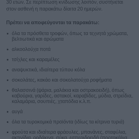
30 ετών. Σε περίπτωση κνίδωσης λοιπόν, συστήνεται
στον ασθενή η παρακάτω δίαιτα 20 ημερών.
Πρέπει να αποφεύγονται τα παρακάτω:
όλα τα πρόσθετα τροφών, όπως τα τεχνητά χρώματα,
βελτιωτικά και αρώματα
αλκοολούχα ποτά
τσίχλες και καραμέλες
αναψυκτικά, ιδιαίτερα τύπου κόλα
σοκολάτες, κακάο και σοκολατούχα ροφήματα
θαλασσινά (ψάρια, μαλάκια και οστρακοειδή), όπως
καβούρια, γαρίδες, αστακοί, καραβίδες, μύδια, στρείδια,
καλαμάρια, σουπιές, χταπόδια κ.λ.π.
αυγά
όλα τα τυροκομικά προϊόντα (ιδίως τα κίτρινα τυριά)
φρούτα και ιδιαίτερα φράουλες, μπανάνες, σταφύλια,
ακτινίδια, ροδάκινα, σύκα, εσπεριδοειδή (πορτοκάλια,