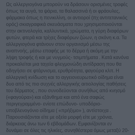
Ως αλλεργιογόνα μπορούν να δράσουν ορισμένες τροφές
όπως τα αυγά, τα ψάρια, τα θαλασσινά ή οι φράουλες,
φάρμακα όπως η πενικιλίνη, οι αντιοροί (πχ αντιτετανικός
ορός) σκιαγραφικά σκευάσματα που χρησιμοποιούνται
στην ακτινολογία, καλλυντικά, χρώματα, η γύρη διαφόρων
φυτών, φτερά και τρίχες διαφόρων ζώων, η σκόνη κ.α. Τα
αλλεργιογόνα φτάνουν στον οργανισμό μέσω της
αναπνοής, μέσω επαφής με το δέρμα ή ακόμη με την
λήψη τροφής ή και με νυγμούς- τσιμπήματα . Κατά κανόνα
προκαλείται μια ταχεία φλεγμονώδη αντίδραση που θα
οδηγήσει σε φτάρνισμα, ερυθρότητα, φαγούρα κλπ. Η
αλλεργική κνίδωση και το αγγειονευρωτικό οίδημα είναι
δυο από τις πιο συχνές αλλεργικής αιτιολογίας παθήσεις
του δέρματος , που συνοδεύονται συνήθως από κνησμό
(«φαγούρα») και εξάνθημα και από ένα σαφώς
περιγεγραμμένο- ενίοτε επώδυνο- υποδόριο-
υποβλενογόνιο οίδημα ( «πρήξιμο» ), αντίστοιχα .
Παρουσιάζονται είτε με οξεία μορφή είτε με χρόνια,
διάρκειας άνω των 6 εβδομάδων. Εμφανίζονται εν
δυνάμει σε όλες τις ηλικίες, συνηθέστερα όμως μεταξύ 20-