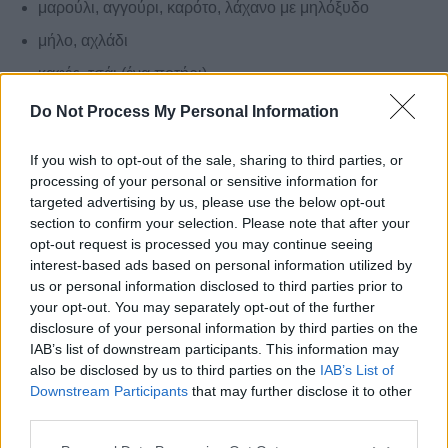
μαρούλι, αγγούρι, καρότο, λάχανο με μηλόξυδο
μήλο, αχλάδι
καφές, τσάι (ένα ποτήρι)
λευκό αρετσίνωτο κρασί (ένα ποτήρι)
Do Not Process My Personal Information
If you wish to opt-out of the sale, sharing to third parties, or
processing of your personal or sensitive information for
Του
Νικόλαου Χρ. Κονδύλη, MD , MMAHUS , MSc, Ειδικός
targeted advertising by us, please use the below opt-out
Ιατρός Γενικής - Οικογενειακής Ιατρικής
, τηλ. 210 5725365
section to confirm your selection. Please note that after your
opt-out request is processed you may continue seeing
interest-based ads based on personal information utilized by
us or personal information disclosed to third parties prior to
your opt-out. You may separately opt-out of the further
disclosure of your personal information by third parties on the
IAB’s list of downstream participants. This information may
also be disclosed by us to third parties on the
IAB’s List of
(
221
Αξιολογήσεις)
Downstream Participants
that may further disclose it to other
third parties.
Please note that this website/app uses one or more Google