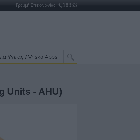
18333
Γραμμή Επικοινωνίας
ια Υγείας
Vrisko Apps
/
g Units - AHU)