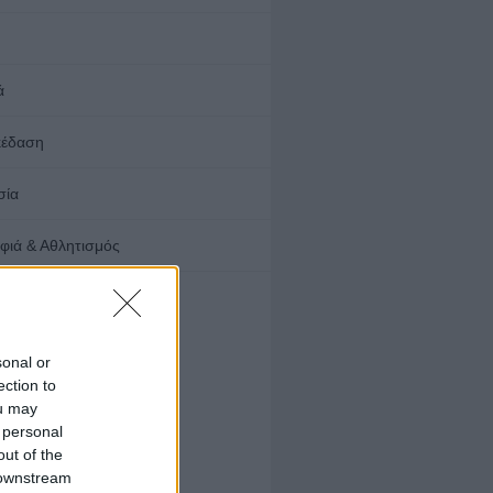
ά
κέδαση
σία
φιά & Αθλητισμός
αίνιση
sonal or
υμάνσεις
ection to
ράξεις
ou may
έκτονες
 personal
λακτική Θέρμανση
out of the
γειακοί Επιθεωρητές
 downstream