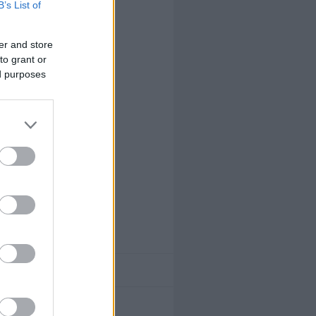
λα
B’s List of
ιακά Είδη
τρολόγοι
er and store
ρική Θέρμανση
to grant or
ρικός Κλιματισμός
ed purposes
ς
αριές
κομίσεις & Μεταφορές
φράξεις
ια Κρύσταλλα
υλικά
εσίες Καθαρισμού
ατα
α
ουλευτικές Υπηρεσίες
ισμός