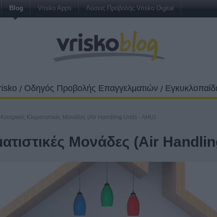
Blog
Vrisko Apps
Λύσεις Προβολής Vrisko Digital
risko
Οδηγός Προβολής Επαγγελματιών
Εγκυκλοπαίδε
/
/
 Κεντρικές Κλιματιστικές Μονάδες (Air Handling Units - AHU)
ματιστικές Μονάδες (Air Handlin