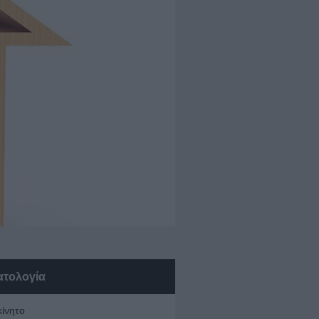
ατολογία
κίνητο