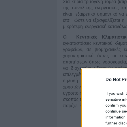
Στα κτίρια τριτογενή τομέα (κ
της συνολικής ενεργειακής κα
είναι εξαιρετικά σημαντικό να
έτσι ώστε να εξασφαλίζεται η
μικρότερη ενεργειακή κατανάλω
Οι
Κεντρικές Κλιματισ
εγκαταστάσεις κεντρικού κλιμα
γραφείων, σε βιομηχανικές 
χαρακτηριστικά όπως οι εσ
απαιτήσεων όπως νοσοκομεία, κ
να διοχετεύουν διαρκώς φρέσκ
επιλεγμένη θερμοκρασία εξασφ
Do Not Pr
δηλαδή τη διατήρηση του μι
χρηστών, ενώ παράλληλα προσ
υγροποιήσεις και διασπορά μικ
If you wish 
σκοπός που είναι η προστασία 
sensitive in
confirm you
παρέχει ένας σωστά κλιματιζόμ
continue se
information 
further disc