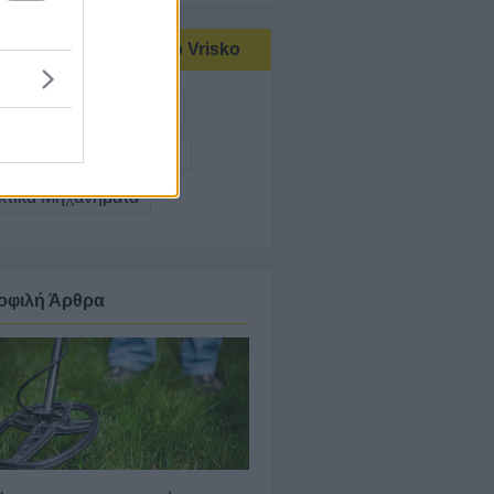
τικές αναζητήσεις στο Vrisko
ματιστικά
Ψυκτικοί
μηχανικός Κλιματισμός
κτικά Μηχανήματα
οφιλή Άρθρα