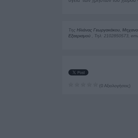
υγεία των χρηστών του χώρου -
Της
Ηλιάνας Γεωργακάκου, Μηχανο
Εξαερισμού
, Τηλ: 2102850573, emai
(
0
Αξιολογήσεις)