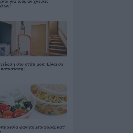
άντα για τους ανιχνευτές
λλων!
γείωση στο σπίτι μου; Είναι σε
 κατάσταση;
υπηρεσία φαγητομεταφορές κατ'
ν