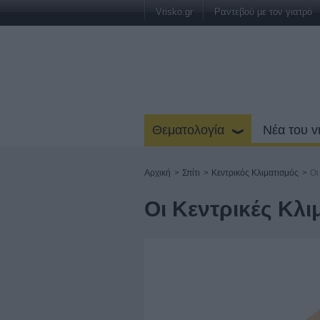
Vrisko.gr
Ραντεβού με τον γιατρό
Θεματολογία
Νέα του v
Αρχική
>
Σπίτι
>
Κεντρικός Κλιματισμός
>
Οι
Οι Κεντρικές Κλι