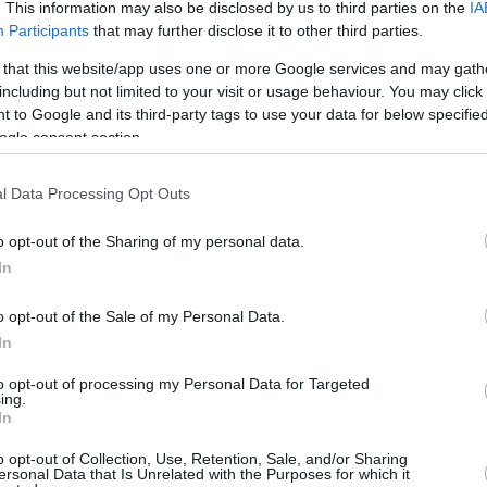
Έπιπ
. This information may also be disclosed by us to third parties on the
IA
Εποχ
Participants
that may further disclose it to other third parties.
Ηλεκ
 that this website/app uses one or more Google services and may gath
Κεντ
including but not limited to your visit or usage behaviour. You may click 
Κεντ
 to Google and its third-party tags to use your data for below specifi
Κήπο
ogle consent section.
Κλειδ
Μετα
l Data Processing Opt Outs
Περι
Ρολά
o opt-out of the Sharing of my personal data.
Οι Μονάδες αποτελούνται από
Τζάμ
In
νεται η εγκατάσταση, ο έλεγχος όλων των μερών, η
Υδρα
θαρισμός και η περιοδική αντικατάσταση των
Υπηρ
o opt-out of the Sale of my Personal Data.
 (π.χ. φίλτρα). Οι μονάδες καλύπτουν ειδικές
Χρώμ
In
η στεγανότητα και μετάδοση θερμότητας. Πιο
ας Κεντρικής Κλιματιστικής Μονάδας είναι :
Τζάκι
to opt-out of processing my Personal Data for Targeted
ing.
παγωγής υψηλής απόδοσης και χαμηλής στάθμης
Συμβ
In
ης ποιότητας του αέρα
o opt-out of Collection, Use, Retention, Sale, and/or Sharing
α τον προκλιματισμό του αέρα με ανάκτηση
Τουρ
ersonal Data that Is Unrelated with the Purposes for which it
οσης του εναλλάκτη μπορεί να κυμαίνεται από