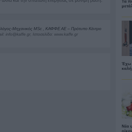
 αλλά και την σπατάλη ενέργειας σε μόνιμη βάση.
Τα π
μετά
λόγος-Μηχανικός MSc , ΚΑΦΦΕ ΑΕ – Πρότυπο Κέντρο
l: info@kaffe.gr, Ιστοσελίδα: www.kaffe.gr
Έχω 
καλή
Νέα 
οίκο