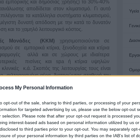
τίρια εμπορικής και δημόσιας χρήσης) το 30%-40%
τανάλωσης αποδίδεται στον κλιματισμό. Γι αυτό
Υγεία
 επιλέγονται τα κατάλληλα συστήματα κλιματισμού,
 μέγιστη δυνατή απόδοση με την κατά το δυνατόν
Γενικ
ση και το χαμηλό λειτουργικό κόστος.
Διασ
τικές Μονάδες (ΚΚΜ)
χρησιμοποιούνται σε
τισμού σε εμπορικά κτίρια, ξενοδοχεία και κτίρια
εφαρμογές αλλά και σε χώρους με ιδιαίτερα
Εργα
ωτερικές πισίνες και spa ή κτίρια υψηλών
λινικές κ.ά. Σκοπός της λειτουργίας τους είναι
Ομορ
ο φιλτραρισμένο αέρα, διατηρώντας σταθερή την
αλίζοντας έτσι συνθήκες άνεσης και υγιεινής,
Σπίτι
ocess My Personal Information
κροκλίματος στο χώρο κατά την απαίτηση των
τατεύουν το κτίριο και τον εξοπλισμό του από
Ανακ
ροβίων και σκόνης. Έτσι εξασφαλίζεται ο ύψιστος
to opt-out of the sale, sharing to third parties, or processing of your per
Απολ
της υγείας των χρηστών, η άνεση και η ευεξία που
formation for targeted advertising by us, please use the below opt-out s
Αποφ
r selection. Please note that after your opt-out request is processed y
ενος χώρος.
Αρχιτ
eing interest-based ads based on personal information utilized by us or
Εναλ
disclosed to third parties prior to your opt-out. You may separately opt-
Ενερ
losure of your personal information by third parties on the IAB’s list of