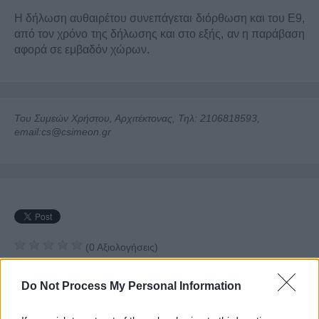
Η δήλωση αυθαιρέτου συνεπάγεται διόρθωση και του Ε9,
από τον χρόνο της δήλωσης και στο εξής, αν η παράβαση
αφορά σε εμβαδόν χώρων.
Του Συμεών Χρήστου, Αρχιτέκτονας, Τηλ: 2106818593,
email:cs@csimeon.gr
(
0
Αξιολογήσεις)
Do Not Process My Personal Information
Θεματολογία