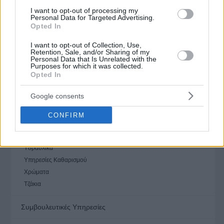
Ενεργειακοί Επιθεωρητές
I want to opt-out of processing my
Έπιπλα
Personal Data for Targeted Advertising.
Opted In
Εποχιακά Είδη
Ηλεκτρολόγοι
I want to opt-out of Collection, Use,
Retention, Sale, and/or Sharing of my
Κεντρική Θέρμανση
Personal Data that Is Unrelated with the
Κεντρικός Κλιματισμός
Purposes for which it was collected.
Opted In
Κήπος
Κλειδαριές
Google consents
Μετακομίσεις & Μεταφορές
Περιφράξεις
CONFIRM
Ρολά
Τζάμια Κρύσταλλα
Υδραυλικά
Υπηρεσίες Καθαρισμού
Χρώματα
Τζάκια
Συμβουλευτικές Υπηρεσίες