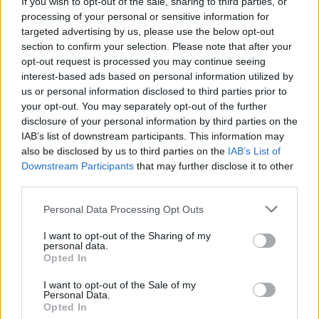
If you wish to opt-out of the sale, sharing to third parties, or
Αυτοκίνητο
processing of your personal or sensitive information for
targeted advertising by us, please use the below opt-out
section to confirm your selection. Please note that after your
Υγεία
opt-out request is processed you may continue seeing
interest-based ads based on personal information utilized by
Γενικά
us or personal information disclosed to third parties prior to
your opt-out. You may separately opt-out of the further
Διασκέδαση
disclosure of your personal information by third parties on the
IAB’s list of downstream participants. This information may
Εργασία
also be disclosed by us to third parties on the
IAB’s List of
Downstream Participants
that may further disclose it to other
third parties.
Ομορφιά & Αθλητισμός
Please note that this website/app uses one or more Google
Personal Data Processing Opt Outs
Σπίτι
services and may gather and store information including but
not limited to your visit or usage behaviour. You may click to
I want to opt-out of the Sharing of my
Ανακαίνιση
personal data.
grant or deny consent to Google and its third-party tags to
Απολυμάνσεις
Opted In
use your data for below specified purposes in below Google
Αποφράξεις
consent section.
I want to opt-out of the Sale of my
Αρχιτέκτονες
Personal Data.
Opted In
Εναλλακτική Θέρμανση