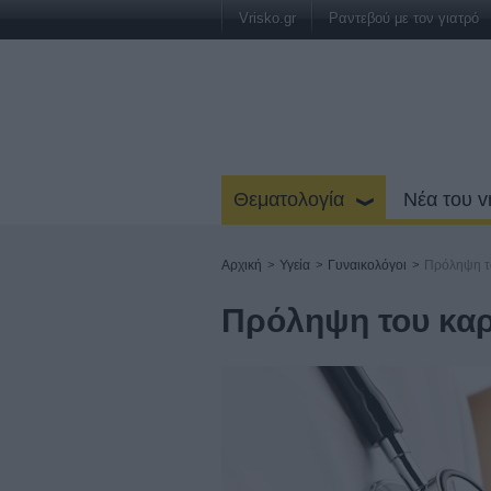
Vrisko.gr
Ραντεβού με τον γιατρό
Θεματολογία
Νέα του v
Αρχική
>
Υγεία
>
Γυναικολόγοι
>
Πρόληψη τ
Πρόληψη του καρ