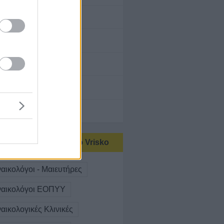
σία
φιά & Αθλητισμός
ουλευτικές Υπηρεσίες
ισμός
τικές αναζητήσεις στο Vrisko
αικολόγοι - Μαιευτήρες
ναικολόγοι ΕΟΠΥΥ
αικολογικές Κλινικές