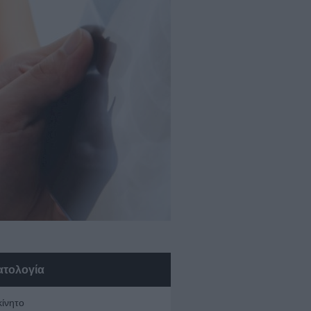
ατολογία
κίνητο