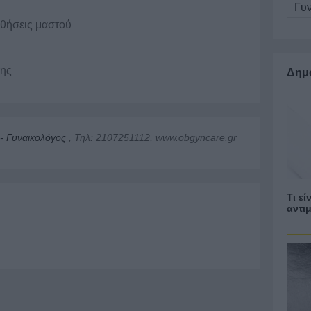
Γυ
θήσεις μαστού
σης
Δημ
- Γυναικολόγος
, Τηλ: 2107251112, www.obgyncare.gr
Τι ε
αντι