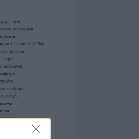
α
ιοχειρουργοί
ολόγοι - Ραδιολόγοι
ργιολόγοι
ηρικά & Ορθοπαιδικά Είδη
ογικά Προϊόντα
οί Ιατροί
οί Χειρουργοί
ικολόγοι
ατολόγοι
νωστικά Κέντρα
κρινολόγοι
ιολόγοι
ίατροι
θεραπευτές
οβιολόγοι
εία & εξετάσεις κατ' οίκον