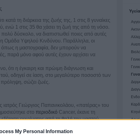
ς
Υγεί
ότι κατά τη διάρκεια της ζωής της, 1 στις 8 γυναίκες
Αγγε
ύ, ενώ 1 στις 35 θα χάσει τη ζωή της από τη νόσο.
Ακτιν
ν πολύ δύσκολο, να διαπιστωθεί ποιες από αυτές
Αλλε
ενη Ομάδα Υψηλού Κινδύνου. Παράλληλα, οι
Αναπ
, όπως η μαστογραφία, δεν μπορούν να
Βιολ
ές, παρά μόνο αφού αυτές έχουν αρχίσει να
Γενικ
Γενικ
νο, ότι η έγκαιρη και πρώιμη διάγνωση και
Γυνα
τού, οδηγεί σε ίαση, στο μεγαλύτερο ποσοστό των
 πρόληψη, σώζει ζωές.
Δερμ
Διαγ
Ενδο
Καρδ
ς ιατρός Γεώργιος Παπανικολάου, «πατέρας» του
ημοσιεύτηκε στο
περιοδικό
Cancer, έκανε τη
Κτην
 εξέταση εκκρίματος από τη θηλή του μαστού,
Λογο
 κύτταρα ή και «άτυπα» κύτταρα –δηλαδή κύτταρα
Μικρ
ocess My Personal Information
τά εξελιχθούν σε καρκινικά.
Νοσηλ
ικός Τροφίμων και Φαρμάκων (FDA) και το 2008 η