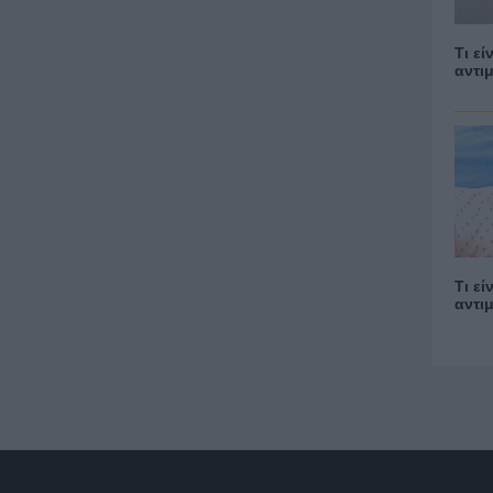
Τι εί
αντι
Τι ε
αντι