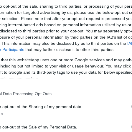
Οδον
δωσαν έγκριση στο τεχνολογικά εξελιγμένο
to opt-out of the sale, sharing to third parties, or processing of your per
Ομοι
τη λήψη του απαιτούμενου για την εξέταση
formation for targeted advertising by us, please use the below opt-out s
Ορθο
r selection. Please note that after your opt-out request is processed y
στού, γνωστού και ως Τεστ-Παπ Μαστού. Ένα νέο
Ορθο
eing interest-based ads based on personal information utilized by us or
ίνου του μαστού, είχε μόλις γραφτεί.
Ουρο
disclosed to third parties prior to your opt-out. You may separately opt-
ή ακίνδυνη μη επεμβατική μέθοδος
losure of your personal information by third parties on the IAB’s list of
Οφθα
. This information may also be disclosed by us to third parties on the
IA
Παθο
Participants
that may further disclose it to other third parties.
Πλασ
πτη διαδικασία, μπορεί να διαπιστωθεί η
Πνευ
 that this website/app uses one or more Google services and may gath
τάρων στο μαστό παρέχοντας το μοναδικό
Σύμβ
including but not limited to your visit or usage behaviour. You may click 
μα και σε γυναίκες που ηλικιακά δεν ανήκουν
 to Google and its third-party tags to use your data for below specifi
Φαρμ
λλονται σε υπέρηχο μαστού ή μαστογραφία. To
ogle consent section.
το στήθος και με απαλό μασάζ το ζεσταίνει
Φυσι
ια αναρρόφηση από τη θηλή. Αυτό έχει σαν
Ψυχί
οσότητας υγρού από τη θηλή. Το υγρό αυτό,
l Data Processing Opt Outs
Ψυχο
ους πόρους του μαστού που είναι το σημείο από
Ωτορ
ες κακοήθειες στο μαστό. Στη συνέχεια, το υγρό
o opt-out of the Sharing of my personal data.
α κυτταρολογική εξέταση. Εάν δεν εξέλθει υγρό από
In
Γενικ
νητικό και η εξέταση θεωρείται φυσιολογική.
 την εξέταση δεν σημαίνει ότι σε μελλοντική
o opt-out of the Sale of my Personal Data.
Διασ