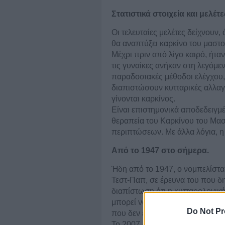
Στατιστικά στοιχεία και μελέτε
Οι τελευταίες μελέτες δείχνουν, 
θα αναπτύξει καρκίνο του μαστο
Μέχρι πριν από λίγο καιρό, ήτα
τις γυναίκες ανήκαν στη λεγόμ
παραδοσιακές μέθοδοι ελέγχου
διαπιστώσουν κυτταρικές αλλαγ
γίνονται καρκίνος.
Είναι επιστημονικά αποδεδειγμέ
θεραπεία του Καρκίνου του Μασ
περιπτώσεων. Με άλλα λόγια, η
Από το 1947 στο σήμερα.
Ήδη από το 1947, ο νομπελίστα
Τεστ-Παπ, σε έρευνα του που δ
διαπίστωση ότι η κυτταρολογική
μπορεί να ανιχνεύσει καρκινικά
Do Not Pr
που δεν είναι σωστά- προτού αυ
Το 2007, ο Αμερικανικός Οργαν