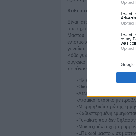
Opted 
Κάθε πότε πρέπει να επαναλ
I want 
Advertis
Είναι ιατρικά ενδεδειγμένο, όπω
Opted 
υπερηχογράφημα μαστών ή την ε
I want t
Μαστού- Halo να επαναλαμβάνε
of my P
εντοπιστούν νωρίς οι αλλαγές π
was col
Opted 
γυναίκα.
Κάθε γυναίκα από την ηλικία των
συγκεκριμένη εξέταση, ειδικά 
Google 
παράγοντες κινδύνου όπως:
•Ηλικία ( ο κίνδυνος μεγαλώ
•Οικογενειακό ιστορικό καρ
•Ατεκνία ή πρώτη εγκυμοσύν
•Ατομικό ιστορικό με προβ
•Μικρή ηλικία πρώτης εμμή
•Καθυστερημένη εμμηνόπα
•Γυναίκες που δεν θήλασαν 
•Μακροχρόνια χρήση ορμο
•«Πυκνοί μαστοί» σε μαστο