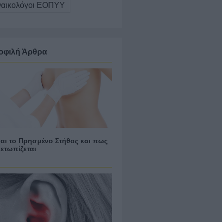
ναικολόγοι ΕΟΠΥΥ
οφιλή Άρθρα
ίναι το Πρησμένο Στήθος και πως
μετωπίζεται