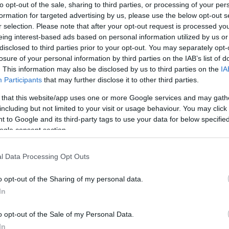
to opt-out of the sale, sharing to third parties, or processing of your per
οέρχονται από τις τροφές. Έτσι, λοιπόν, η
formation for targeted advertising by us, please use the below opt-out s
όλης μέσω των τροφών δεν επηρεάζει τόσο πολύ
r selection. Please note that after your opt-out request is processed y
πιστεύαμε παλιότερα.
eing interest-based ads based on personal information utilized by us or
disclosed to third parties prior to your opt-out. You may separately opt-
 αίμα με τη μορφή διαφόρων λιποπρωτεϊνών,
losure of your personal information by third parties on the IAB’s list of
ίναι η LDL (Low Density Lipoprotein) και η HDL
. This information may also be disclosed by us to third parties on the
IA
ωστές και σαν «κακή» και «καλή» χοληστερίνη,
Participants
that may further disclose it to other third parties.
ολικής και κακής χοληστερόλης και οι χαμηλές τιμές
ε την ανάπτυξη αθηροσκλήρωσης και κατά συνέπεια
 that this website/app uses one or more Google services and may gath
.
στεφανιαία νόσος
, αγγειακά εγκεφαλικά
including but not limited to your visit or usage behaviour. You may click 
ξημένες τιμές χοληστερόλης συνδυάζονται και με
 to Google and its third-party tags to use your data for below specifi
ogle consent section.
άπνισμα, καθιστική ζωή, παχυσαρκία,
υπέρταση
,
ακό ιστορικό, κ.ά.), ο κίνδυνος πολλαπλασιάζεται.
l Data Processing Opt Outs
Δημ
στερόλη
o opt-out of the Sharing of my personal data.
διαγγειακής νόσου, θα πρέπει η ολική και η κακή
In
άτω από ένα φυσιολογικό (<240mg/dl και
 καλύτερα κάτω από ένα επιθυμητό όριο
 η καλή χοληστερόλη θα πρέπει να είναι ψηλότερη
o opt-out of the Sale of my Personal Data.
και 45-50mg/dl για τις γυναίκες. Η αντιμετώπιση
In