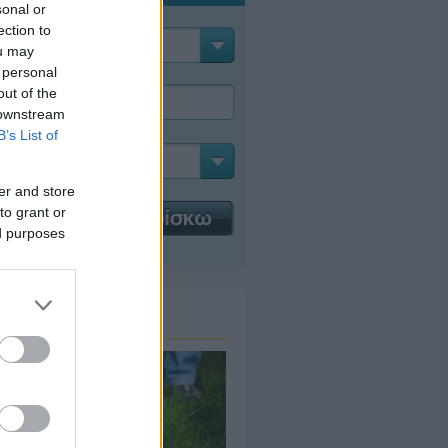
sonal or
ection to
ou may
 personal
out of the
 downstream
B’s List of
er and store
to grant or
ed purposes
οφιλή Άρθρα