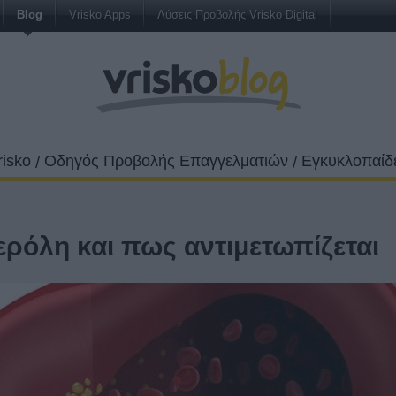
Blog
Vrisko Apps
Λύσεις Προβολής Vrisko Digital
risko
Οδηγός Προβολής Επαγγελματιών
Εγκυκλοπαίδε
/
/
τερόλη και πως αντιμετωπίζεται