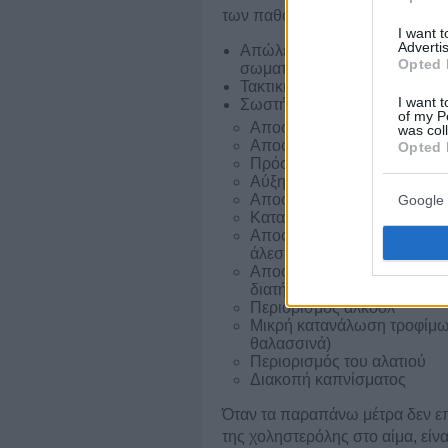
των παθολογικών τιμών χοληστε
I want 
Advertis
Απώλεια βάρους σε περίπτ
Opted 
σωματικού βάρους
Τακτική σωματική άσκηση
I want t
Σωστή διατροφή:
of my P
Αποφυγή κορεσμένων λιπα
was col
Αποφυγή τρανς λιπαρών ο
Opted 
Πρόσληψη μονοακόρεστων,
Αύξηση πρόσληψης φυτικώ
Αποφυγή τηγανιτών
Google 
Κατανάλωση άπαχων γαλακ
Αποφυγή επεξεργασμένων υ
άλεσης
Αποφυγή κατανάλωσης περισ
διατήρηση του φυσιολογικ
Περιορισμός αλκοόλ
Μικρή κατανάλωση τροφίμων
θαλασσινά)
Περιορισμός του αλατιού
Διακοπή καπνίσματος
Όταν τα παραπάνω μέτρα δεν επα
της χοληστερόλης στο αίμα, είν