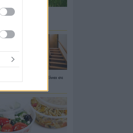
άντα για τους ανιχνευτές
λλων!
γείωση στο σπίτι μου; Είναι σε
 κατάσταση;