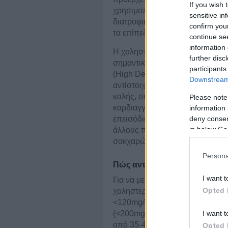
If you wish 
χρησιμοποιώντας λιπίδια που πρ
sensitive in
διατροφική πρόσληψη χοληστερ
confirm you
τα επίπεδά της στο αίμα, όπως 
continue se
information 
Η χοληστερόλη κυκλοφορεί στο
further disc
σημαντικότερες από τις οποίες ε
participants
(High Density Lipoprotein), γν
Downstream 
αντίστοιχα. Οι αυξημένες τιμές 
καλής, συσχετίζονται έντονα μ
Please note
καρδιαγγειακών παθήσεων (π.χ
information 
επεισόδια). Όταν μάλιστα οι αυ
deny consent
in below Go
άλλους παράγοντες κινδύνου (κ
σακχαρώδης διαβήτης, οικογενει
Persona
Πώς αντιμετωπίζεται η Χολη
I want t
Για να μειώνεται ο κίνδυνος καρ
Opted 
χοληστερόλη να διατηρούνται κ
<120mg/dl, αντίστοιχα) ή ακόμα
(<200mg/dl και <100mg/dl), ενώ
I want t
από 35-40mg/dl για τους άντρες 
Opted 