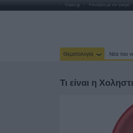
Vrisko.gr
Ραντεβού με τον γιατρό
Θεματολογία
Νέα του v
Τι είναι η Χολησ