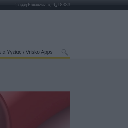
18333
Γραμμή Επικοινωνίας
ια Υγείας
Vrisko Apps
/