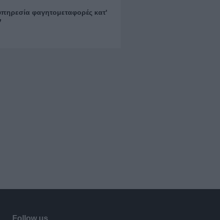
υπηρεσία φαγητομεταφορές κατ'
ν
Follow us