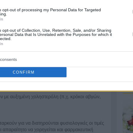
ρόλης γίνεται με:
to opt-out of processing my Personal Data for Targeted
ing.
Τα π
ωση
παχυσαρκίας
– Διατήρηση φυσιολογικού
In
μετά
o opt-out of Collection, Use, Retention, Sale, and/or Sharing
ersonal Data that Is Unrelated with the Purposes for which it
ρών οξέων
lected.
ξέων
In
 πολυακόρεστων και ω3 λιπαρών οξέων
ν ινών
consents
τοκομικών προϊόντων
δατανθράκων – Προτίμηση προϊόντων ολικής
CONFIRM
Έχω 
σότερων θερμίδων από όσες χρειάζονται για τη
καλή
ού σωματικού βάρους
 με αυξημένη χοληστερόλη (π.χ. κρόκοι αβγών,
ρκούν για να διατηρούνται φυσιολογικές οι τιμές
αι απαραίτητο να χορηγείται και φαρμακευτική