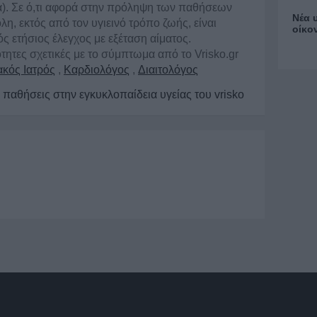
α). Σε ό,τι αφορά στην πρόληψη των παθήσεων
Νέα 
λη, εκτός από τον υγιεινό τρόπο ζωής, είναι
οίκο
ός ετήσιος έλεγχος με εξέταση αίματος.
ότητες σχετικές με το σύμπτωμα από το Vrisko.gr
ακός Ιατρός
,
Καρδιολόγος
,
Διαιτολόγος
ς παθήσεις στην εγκυκλοπαίδεια υγείας του vrisko