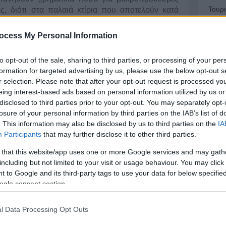
Τουρ
ς, διότι στα παλαιά κτίρια που αποτελούν κατά
θεμα της χώρας μας (το 60% των κτιρίων έχει
ίναι συχνά δύσκολο και δαπανηρό να επιτευχθεί το
ocess My Personal Information
Σχε
to opt-out of the sale, sharing to third parties, or processing of your per
υση των ιδιοκτησιακών (νομικών) προβλημάτων, η
Ενε
formation for targeted advertising by us, please use the below opt-out s
ο λόγο στους συνιδιοκτήτες και δεν αποτελεί
r selection. Please note that after your opt-out request is processed y
άρθρου. Επίσης, όσον αφορά την οικονομική
eing interest-based ads based on personal information utilized by us or
οι ιδιοκτήτες προκειμένου να αναβαθμίσουν
disclosed to third parties prior to your opt-out. You may separately opt-
, η πολιτεία έχει προνοήσει για την παροχή
losure of your personal information by third parties on the IAB’s list of
Δημ
την κάλυψη ενός ποσοστού της δαπάνης μέσω
. This information may also be disclosed by us to third parties on the
IA
.χ. εξοικονόμηση κατ’ οίκον, χτίζοντας το μέλλον
Participants
that may further disclose it to other third parties.
λυση των δυσκολιών τεχνικής φύσεως και σ’ αυτό
γεται ο
ιδιαίτερα σημαντικός ρόλος του
 that this website/app uses one or more Google services and may gath
 Επιθεωρητή.
including but not limited to your visit or usage behaviour. You may click 
 to Google and its third-party tags to use your data for below specifi
πιθεωρητή απέναντι στον ιδιοκτήτη του ακινήτου
ogle consent section.
ις. Η πρώτη φάση αφορά την
αξιολόγηση του
του απόδοση και την κατάταξη του στην αντίστοιχη
Τι ε
l Data Processing Opt Outs
λόγηση γίνεται με βάση τον ισχύοντα Κανονισμό
αντι
ων (ΚΕΝΑΚ), ο οποίος χωρίζει την Ελλάδα σε