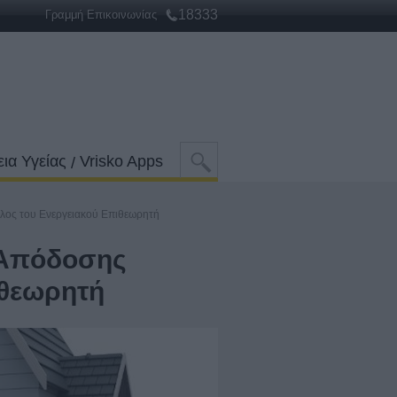
18333
Γραμμή Επικοινωνίας
ια Υγείας
Vrisko Apps
/
όλος του Ενεργειακού Επιθεωρητή
ς Απόδοσης
ιθεωρητή