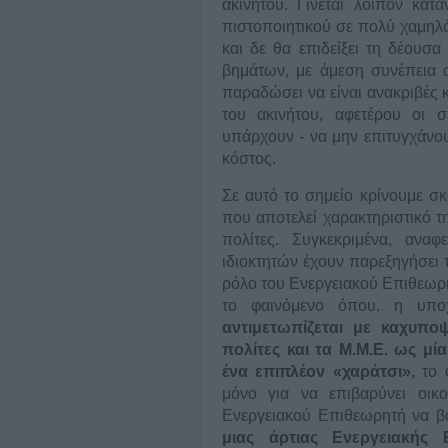
ακινήτου. Γίνεται λοιπόν κατ
πιστοποιητικού σε πολύ χαμηλό
και δε θα επιδείξει τη δέου
βημάτων, με άμεση συνέπεια α
παραδώσει να είναι ανακριβές 
του ακινήτου, αφετέρου οι 
υπάρχουν - να μην επιτυγχάνο
κόστος.
Σε αυτό το σημείο κρίνουμε σ
που αποτελεί χαρακτηριστικό 
πολίτες. Συγκεκριμένα, ανα
ιδιοκτητών έχουν παρεξηγήσει 
ρόλο του Ενεργειακού Επιθεωρη
το φαινόμενο όπου, η υποχ
αντιμετωπίζεται με καχυπο
πολίτες και τα Μ.Μ.Ε. ως μί
ένα επιπλέον «χαράτσι»,
το 
μόνο για να επιβαρύνει οικο
Ενεργειακού Επιθεωρητή να βο
μιας άρτιας Ενεργειακής