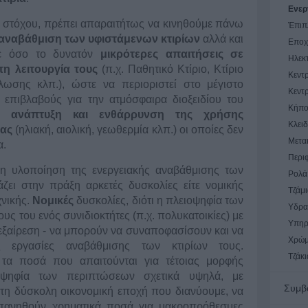
Ενερ
ω στόχου, πρέπει απαραιτήτως να κινηθούμε πάνω
Έπιπ
αναβάθμιση των υφιστάμενων κτιρίων
αλλά και
Εποχ
ε όσο το δυνατόν
μικρότερες απαιτήσεις σε
Ηλεκ
η λειτουργία τους
(π.χ. Παθητικό Κτίριο, Κτίριο
Κεντ
ωσης κλπ.), ώστε να περιοριστεί στο μέγιστο
Κεντ
επιβλαβούς για την ατμόσφαιρα διοξειδίου του
Κήπο
ην
ανάπτυξη και ενθάρρυνση της χρήσης
Κλειδ
ας
(ηλιακή, αιολική, γεωθερμία κλπ.) οι οποίες δεν
Μετα
α.
Περι
, η υλοποίηση της ενεργειακής αναβάθμισης των
Ρολά
ζει στην πράξη αρκετές δυσκολίες είτε νομικής
Τζάμ
χνικής.
Νομικές
δυσκολίες, διότι η πλειοψηφία των
Υδρα
υς του ενός συνιδιοκτήτες (π.χ. πολυκατοικίες) με
Υπηρ
 εξαίρεση - να μπορούν να συναποφασίσουν και να
Χρώμ
ες εργασίες αναβάθμισης των κτιρίων τους.
Τζάκι
 τα ποσά που απαιτούνται για τέτοιας μορφής
ιοψηφία των περιπτώσεων σχετικά υψηλά, με
Συμβ
τη δύσκολη οικονομική εποχή που διανύουμε, να
απανηθούν χρηματικά ποσά για μακροπρόθεσμες