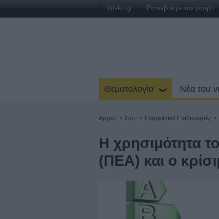
Vrisko.gr
Ραντεβού με τον γιατρό
Θεματολογία
Νέα του v
Αρχική
>
Σπίτι
>
Ενεργειακοί Επιθεωρητές
>
H χρησιμότητα τ
(ΠΕΑ) και ο κρίσ