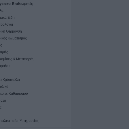
γειακοί Επιθεωρητές
λα
ιακά Είδη
τρολόγοι
ρική Θέρμανση
ρικός Κλιματισμός
ς
αριές
κομίσεις & Μεταφορές
φράξεις
ια Κρύσταλλα
υλικά
εσίες Καθαρισμού
ατα
α
ουλευτικές Υπηρεσίες