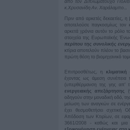
από τον Διπλωματούχο Πολιτ
κ.Χρυσανίδη Αν. Χαράλαμπο...
Πριν από αρκετές δεκαετίες, η
αποτελούσε παγκοσμίως τον κ
αρκετά χρόνια αυτόν το ρόλο τ
στοιχεία της Ευρωπαϊκής Έν
περίπου της συνολικής ενερ
κτίρια αποτελούν πλέον το βασ
πρώτη θέση το βιομηχανικό τομ
Επιπροσθέτως, η
κλιματική
έχοντας ως άμεση συνέπεια 
(υπερθέρμανση της γης απ’ τ
ενεργειακής απεξάρτησης
(γ
οδηγούν στην μοναδική οδό, τη
μείωση των αναγκών σε ενέργε
έχει θεσμοθετήσει σχετική 
Απόδοση των Κτιρίων, σε εφα
3661/2008 - καθώς και μια
εξοικονόμηση ενέργειας στα κ