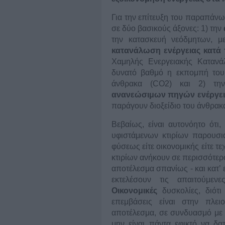
Για την επίτευξη του παραπάν
σε δύο βασικούς άξονες: 1) την
την κατασκευή νεόδμητων, μ
κατανάλωση ενέργειας κατά τ
Χαμηλής Ενεργειακής Κατανάλ
δυνατό βαθμό η εκπομπή του 
άνθρακα (CO2) και 2) τ
ανανεώσιμων πηγών ενέργει
παράγουν διοξείδιο του άνθρακ
Βεβαίως, είναι αυτονόητο ότι
υφιστάμενων κτιρίων παρουσιά
φύσεως είτε οικονομικής είτε τε
κτιρίων ανήκουν σε περισσότερο
αποτέλεσμα σπανίως - και κατ’
εκτελέσουν τις απαιτούμεν
Οικονομικές
δυσκολίες, διότι
επεμβάσεις είναι στην πλε
αποτέλεσμα, σε συνδυασμό με 
μην είναι πάντα εφικτό να δ