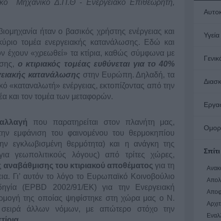
ικό Μηχανικό Δ.Π.Θ - Ενεργειακό Επιθεωρητή,
Αυτο
 βιομηχανία ήταν ο βασικός χρήστης ενέργειας και
Υγεία
ύριο τομέα ενεργειακής κατανάλωσης. Εδώ και
ον έχουν «χρεωθεί» τα κτίρια, καθώς σύμφωνα με
Γενικ
ωσης,
ο κτιριακός τομέας ευθύνεται για το 40%
γειακής κατανάλωσης
στην Ευρώπη. Δηλαδή, τα
Διασ
ικό «καταναλωτή» ενέργειας, εκτοπίζοντας από την
έα και τον τομέα των μεταφορών.
Εργα
 αλλαγή
που παρατηρείται στον πλανήτη μας,
Ομορ
την εμφάνιση του φαινομένου του θερμοκηπίου
ην εγκλωβισμένη θερμότητα) και η ανάγκη της
Σπίτι
ια γεωπολιτικούς λόγους) από τρίτες χώρες,
ς
αναβάθμισης του κτιριακού αποθέματος
για τη
Ανακ
ια. Γι’ αυτόν το λόγο το Ευρωπαϊκό Κοινοβούλιο
Απολ
Οδηγία (EPBD 2002/91/ΕΚ) για την Ενεργειακή
Αποφ
ρμογή της οποίας ψηφίστηκε στη χώρα μας ο Ν.
Αρχιτ
 σειρά άλλων νόμων, με απώτερο στόχο την
Εναλ
τίρια
.