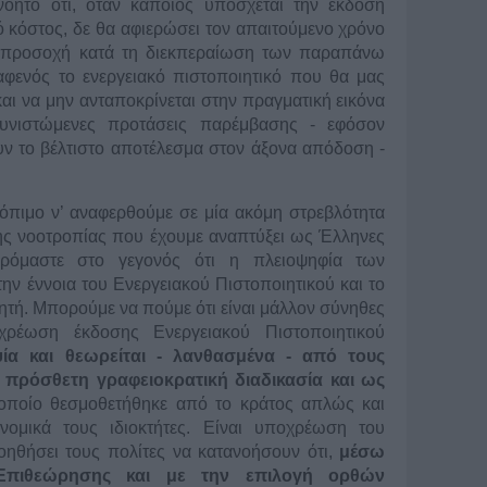
ανοητό ότι, όταν κάποιος υπόσχεται την έκδοση
 κόστος, δε θα αφιερώσει τον απαιτούμενο χρόνο
σα προσοχή κατά τη διεκπεραίωση των παραπάνω
φενός το ενεργειακό πιστοποιητικό που θα μας
και να μην ανταποκρίνεται στην πραγματική εικόνα
συνιστώμενες προτάσεις παρέμβασης - εφόσον
υν το βέλτιστο αποτέλεσμα στον άξονα απόδοση -
κόπιμο ν’ αναφερθούμε σε μία ακόμη στρεβλότητα
της νοοτροπίας που έχουμε αναπτύξει ως Έλληνες
φερόμαστε στο γεγονός ότι η πλειοψηφία των
την έννοια του Ενεργειακού Πιστοποιητικού και το
τή. Μπορούμε να πούμε ότι είναι μάλλον σύνηθες
ρέωση έκδοσης Ενεργειακού Πιστοποιητικού
ψία και θεωρείται - λανθασμένα - από τους
α πρόσθετη γραφειοκρατική διαδικασία και ως
οποίο θεσμοθετήθηκε από το κράτος απλώς και
νομικά τους ιδιοκτήτες. Είναι υποχρέωση του
ηθήσει τους πολίτες να κατανοήσουν ότι,
μέσω
 Επιθεώρησης και με την επιλογή ορθών