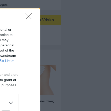
ισμός
τικές αναζητήσεις στο Vrisko
sonal or
ργειακοί Επιθεωρητές
ection to
ou may
 personal
out of the
 downstream
οφιλή Άρθρα
B’s List of
er and store
to grant or
ed purposes
ίναι το Πρησμένο Στήθος και πως
μετωπίζεται