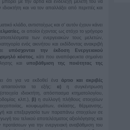
, μπορεί με την άρτια και ενδελεχή μελέτη του να
 ιδιοκτήτη και να τον απαλλάξει από περιττές και
τικό κλάδο, αντιστοίχως και σ’ αυτόν έχουν κάνει
ελματίες
, οι οποίοι έχοντας ως στόχο το γρήγορο
αποτελέσματα των ενεργειακών τους μελετών,
κατηγορία ενός ακινήτου και εκδίδοντας ανακριβή
είτε
υπόσχονται την έκδοση Ενεργειακού
 χαμηλό κόστος
, κάτι που αναπόφευκτα σημαίνει
όλησης και
υποβάθμιση της ποιότητας της
ει ότι για να εκδοθεί ένα
άρτιο και ακριβές
παιτούνται τα εξής:
α)
η συγκέντρωση
(στοιχεία ιδιοκτήτη, απόσπασμα κτηματολογίου,
οδομίας κλπ.),
β)
η συλλογή πλήθους στοιχείων
τοιχοποιίας, κουφωμάτων, σκίασης, θέρμανσης,
ή και επεξεργασία των παραπάνω στοιχείων σε
ξαγωγή του τελικού αποτελέσματος αξιολόγησης και
προτάσεων για την ενεργειακή αναβάθμιση του