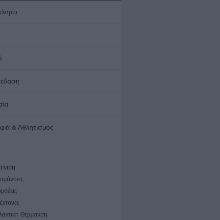
κίνητο
ά
κέδαση
σία
φιά & Αθλητισμός
αίνιση
υμάνσεις
ράξεις
έκτονες
λακτική Θέρμανση